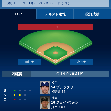
【本】ヒューズ（1号） ベレスフォード（1号）
TOP
テキスト速報
投打成績