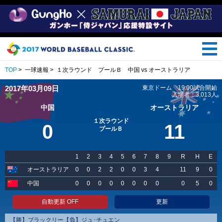
TOP
>
一球速報 >
１次ラウンド プールＢ 中国 vs オーストラリア
2017年03月09日
東京ドーム 19:00試合開始
入場者：3,013人
中国
オーストラリア
１次ラウンド
0
11
プールＢ
1
2
3
4
5
6
7
8
9
R
H
E
オーストラリア
0
0
2
2
0
0
3
4
11
9
0
中国
0
0
0
0
0
0
0
0
0
5
0
自動更新 OFF
更新
【勝】ブラックリー【負】ジュ･チュエン