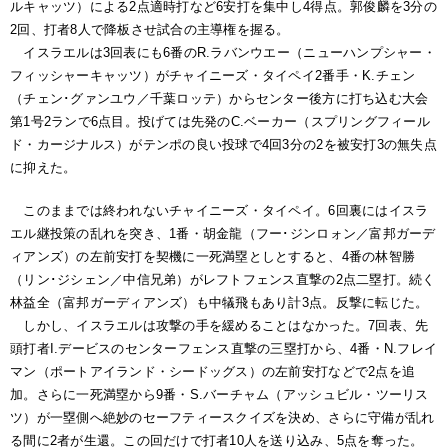
ルキャッツ）による2点適時打など6安打を集中し4得点。郭俊麟を3分の
2回、打者8人で降板させ試合の主導権を握る。
イスラエルは3回表にも6番のR.ラバンウエー（ニューハンプシャー・
フィッシャーキャッツ）がチャイニーズ・タイペイ2番手・K.チェン
（チェン･グァンユウ／千葉ロッテ）からセンター後方に打ち込む大会
第1号2ランで6点目。投げては先発のC.ベーカー（スプリングフィール
ド・カージナルス）がテンポの良い投球で4回3分の2を被安打3の無失点
に抑えた。
このままでは終われないチャイニーズ・タイペイ。6回裏にはイスラ
エル継投策の乱れを突き、1番・胡金龍（フー･ジンロォン／富邦ガーデ
ィアンズ）の左前安打を契機に一死満塁としとすると、4番の林智勝
（リン･ジシェン／中信兄弟）がレフトフェンス直撃の2点二塁打。続く
林益全（富邦ガーディアンズ）も中犠飛もあり計3点。反撃に転じた。
しかし、イスラエルは攻撃の手を緩めることはなかった。7回表、先
頭打者I.デービスのセンターフェンス直撃の三塁打から、4番・N.フレイ
マン（ポートアイランド・シードッグス）の左前安打などで2点を追
加。さらに一死満塁から9番・S.バーチャム（アッシュビル・ツーリス
ツ）が一塁側へ絶妙のセーフティースクイズを決め、さらに守備が乱れ
る間に2者が生還。この回だけで打者10人を送り込み、5点を奪った。