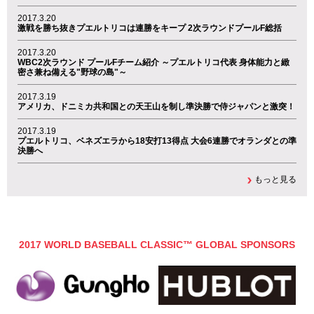
2017.3.20
激戦を勝ち抜きプエルトリコは連勝をキープ 2次ラウンドプールF総括
2017.3.20
WBC2次ラウンド プールFチーム紹介 ～プエルトリコ代表 身体能力と緻
密さ兼ね備える"野球の島"～
2017.3.19
アメリカ、ドニミカ共和国との天王山を制し準決勝で侍ジャパンと激突！
2017.3.19
プエルトリコ、ベネズエラから18安打13得点 大会6連勝でオランダとの準
決勝へ
もっと見る
2017 WORLD BASEBALL CLASSIC™ GLOBAL SPONSORS