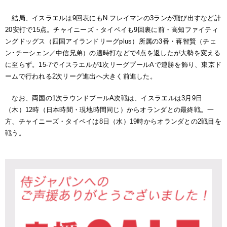
結局、イスラエルは9回表にもN.フレイマンの3ランが飛び出すなど計
20安打で15点。チャイニーズ・タイペイも9回裏に前・高知ファイティ
ングドッグス（四国アイランドリーグplus）所属の3番・蒋智賢（チェ
ン･チーシェン／中信兄弟）の適時打などで4点を返したが大勢を変える
に至らず。15‐7でイスラエルが1次リーグプールAで連勝を飾り、東京ド
ームで行われる2次リーグ進出へ大きく前進した。
なお、両国の1次ラウンドプールA次戦は、イスラエルは3月9日
（木）12時（日本時間・現地時間同じ）からオランダとの最終戦。一
方、チャイニーズ・タイペイは8日（水）19時からオランダとの2戦目を
戦う。