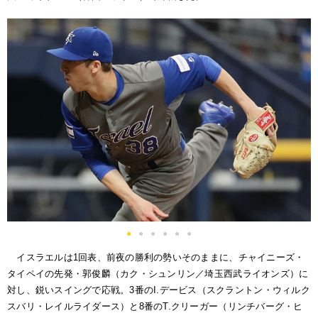
●
●
●
●
●
●
イスラエルは1回表、前夜の勝利の勢いそのままに、チャイニーズ・
タイペイの先発・郭俊麟（カク・シュンリン／埼玉西武ライオンズ）に
対し、鋭いスイングで応戦。3番のI.デービス（スクラントン・ウィルク
スバリ・レイルライダース）と8番のT.クリーガー（リンチバーグ・ヒ