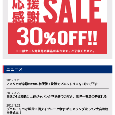
ニュース
2017.3.23
アメリカが悲願のWBC初優勝！決勝でプエルトリコを8対0で下す
2017.3.22
無念の1点差負け…侍ジャパンが準決勝で力尽き、世界一奪還の夢破れる
2017.3.21
プエルトリコが延長11回タイブレーク制す 粘るオランダ破って2大会連続
決勝進出！