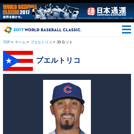
TOP
>
チーム
>
プエルトリコ
>
35 G.ソト
プエルトリコ