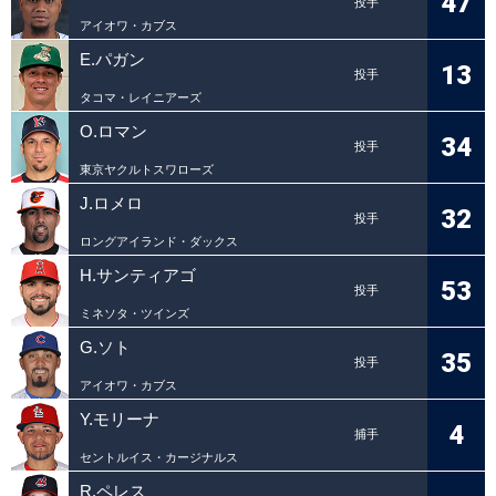
47
投手
アイオワ・カブス
E.パガン
13
投手
タコマ・レイニアーズ
O.ロマン
34
投手
東京ヤクルトスワローズ
J.ロメロ
32
投手
ロングアイランド・ダックス
H.サンティアゴ
53
投手
ミネソタ・ツインズ
G.ソト
35
投手
アイオワ・カブス
Y.モリーナ
4
捕手
セントルイス・カージナルス
R.ペレス