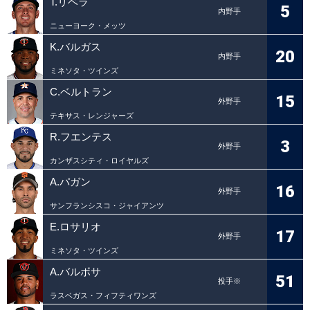
T.リベラ
5
内野手
ニューヨーク・メッツ
K.バルガス
20
内野手
ミネソタ・ツインズ
C.ベルトラン
15
外野手
テキサス・レンジャーズ
R.フエンテス
3
外野手
カンザスシティ・ロイヤルズ
A.パガン
16
外野手
サンフランシスコ・ジャイアンツ
E.ロサリオ
17
外野手
ミネソタ・ツインズ
A.バルボサ
51
投手※
ラスベガス・フィフティワンズ