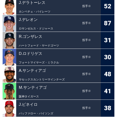
J.デラトーレス
52
投手※
カンペチェ・パイレーツ
J.デレオン
87
投手※
ロサンゼルス・ドジャース
R.ゴンザレス
31
投手※
ハートフォード・ヤードゴーツ
D.ロドリゲス
30
投手※
フォートマイヤーズ・ミラクル
A.サンティアゴ
48
投手※
サセックスカントリーマインナーズ
M.サンティアゴ
41
投手※
阪神タイガース
J.ピネイロ
38
投手※
バッファロー・バイソンズ