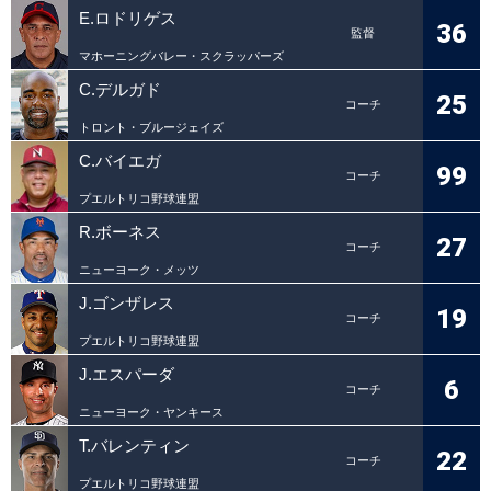
E.ロドリゲス
36
監督
マホーニングバレー・スクラッパーズ
C.デルガド
25
コーチ
トロント・ブルージェイズ
C.バイエガ
99
コーチ
プエルトリコ野球連盟
R.ボーネス
27
コーチ
ニューヨーク・メッツ
J.ゴンザレス
19
コーチ
プエルトリコ野球連盟
J.エスパーダ
6
コーチ
ニューヨーク・ヤンキース
T.バレンティン
22
コーチ
プエルトリコ野球連盟