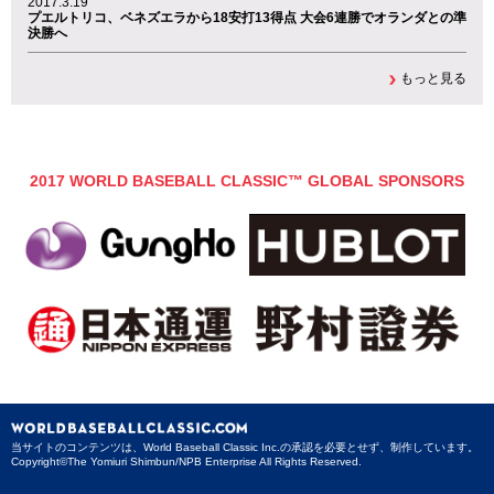
2017.3.19
プエルトリコ、ベネズエラから18安打13得点 大会6連勝でオランダとの準
決勝へ
もっと見る
2017 WORLD BASEBALL CLASSIC™ GLOBAL SPONSORS
当サイトのコンテンツは、World Baseball Classic Inc.の承認を必要とせず、制作しています。
Copyright©The Yomiuri Shimbun/NPB Enterprise All Rights Reserved.