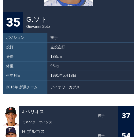
35
G.ソト
Giovanni Soto
ポジション
投手
投打
左投左打
身長
188cm
体重
95kg
生年月日
1991年5月18日
2016年 所属チーム
アイオワ・カブス
J.ベリオス
37
投手
ミネソタ・ツインズ
H.ブルゴス
54
投手