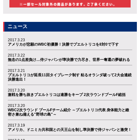
ニュース
2017.3.23
アメリカが悲願のWBC初優勝！決勝でプエルトリコを8対0で下す
2017.3.22
無念の1点差負け…侍ジャパンが準決勝で力尽き、世界一奪還の夢破れる
2017.3.21
プエルトリコが延長11回タイブレーク制す 粘るオランダ破って2大会連続
決勝進出！
2017.3.20
激戦を勝ち抜きプエルトリコは連勝をキープ 2次ラウンドプールF総括
2017.3.20
WBC2次ラウンド プールFチーム紹介 ～プエルトリコ代表 身体能力と緻
密さ兼ね備える"野球の島"～
2017.3.19
アメリカ、ドニミカ共和国との天王山を制し準決勝で侍ジャパンと激突！