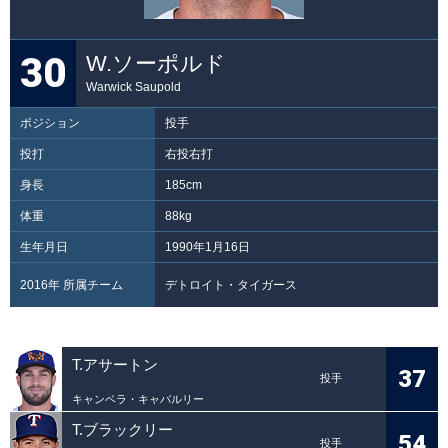
30
W.ソーポルド
Warwick Saupold
ポジション
投手
投打
右投右打
身長
185cm
体重
88kg
生年月日
1990年1月16日
2016年 所属チーム
デトロイト・タイガース
T.アサートン
37
投手
キャンベラ・キャバルリー
T.ブラックリー
54
投手