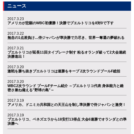
ニュース
2017.3.23
アメリカが悲願のWBC初優勝！決勝でプエルトリコを8対0で下す
2017.3.22
無念の1点差負け…侍ジャパンが準決勝で力尽き、世界一奪還の夢破れる
2017.3.21
プエルトリコが延長11回タイブレーク制す 粘るオランダ破って2大会連続
決勝進出！
2017.3.20
激戦を勝ち抜きプエルトリコは連勝をキープ 2次ラウンドプールF総括
2017.3.20
WBC2次ラウンド プールFチーム紹介 ～プエルトリコ代表 身体能力と緻
密さ兼ね備える"野球の島"～
2017.3.19
アメリカ、ドニミカ共和国との天王山を制し準決勝で侍ジャパンと激突！
2017.3.19
プエルトリコ、ベネズエラから18安打13得点 大会6連勝でオランダとの準
決勝へ