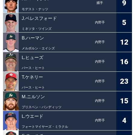
9
捕手
モデスト・ナッツ
J.ベレスフォード
5
内野手
ミネソタ・ツインズ
B.ハーマン
12
内野手
メルボルン・エイシズ
L.ヒューズ
16
内野手
パース・ヒート
T.ケネリー
23
内野手
パース・ヒート
M.ニルソン
15
内野手
ブリスベン・バンディッツ
L.ウエード
4
内野手
フォートマイヤーズ・ミラクル