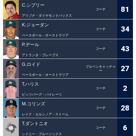
C.シプリー
81
コーチ
アリゾナ・ダイヤモンドバックス
K.ジョーダン
34
コーチ
ベースボール・オーストラリア
P.デール
43
コーチ
アトランタ・ブレーブス
G.ロイド
27
ブルペンキャッチャ
ー
ベースボール・オーストラリア
T.ハリス
2
コーチ
ピッツバーグ・パイレーツ
M.コリンズ
28
コーチ
レイク・エルシノア・ストーム
T.ダントニオ
6
コーチ
シドニー・ブルーソックス