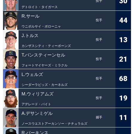
30
投手
デトロイト・タイガース
R.サール
44
投手
ウニポルサイ・ボローニャ
J.トルス
13
投手
カンザスシティ・ティーボーンズ
T.バンスティーンセル
21
投手
フォートマイヤーズ・ミラクル
L.ウェルズ
68
投手
シーダーラピッズ・カーネルズ
M.ウィリアムズ
19
投手
アデレード・バイト
A.デサンミゲル
11
捕手
ノースウエストアーカンソー・ナチュラルズ
R.パーキンス