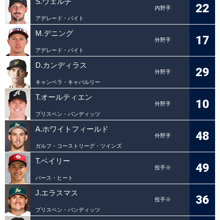
S.ウェルチ
22
内野手
アデレード・バイト
M.デニング
17
外野手
アデレード・バイト
D.カンディラス
29
外野手
キャンベラ・キャバルリー
T.オールティエン
10
外野手
ブリスベン・バンディッツ
A.ホワイトフィールド
48
外野手
ガルフ・コーストリーグ・ツインズ
T.ベイリー
49
投手※
パース・ヒート
J.エラスマス
36
投手※
ブリスベン・バンディッツ