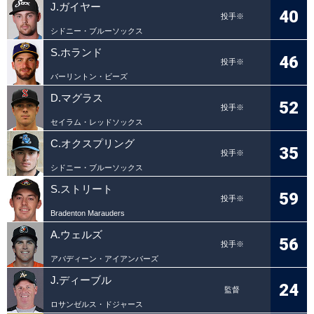
J.ガイヤー
40
投手※
シドニー・ブルーソックス
S.ホランド
46
投手※
バーリントン・ビーズ
D.マグラス
52
投手※
セイラム・レッドソックス
C.オクスプリング
35
投手※
シドニー・ブルーソックス
S.ストリート
59
投手※
Bradenton Marauders
A.ウェルズ
56
投手※
アバディーン・アイアンバーズ
J.ディーブル
24
監督
ロサンゼルス・ドジャース