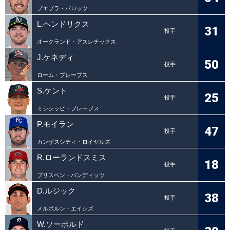
プエブラ・パロッツ
L.ヘンドリクス
31
投手
オークランド・アスレチックス
J.ケネディ
50
投手
ローム・ブレーブス
S.ケント
25
投手
ミシシッピ・ブレーブス
P.モイラン
47
投手
カンザスシティ・ロイヤルズ
R.ローランドスミス
18
投手
ブリスベン・バンディッツ
D.ルジック
38
投手
メルボルン・エイシズ
W.ソーポルド