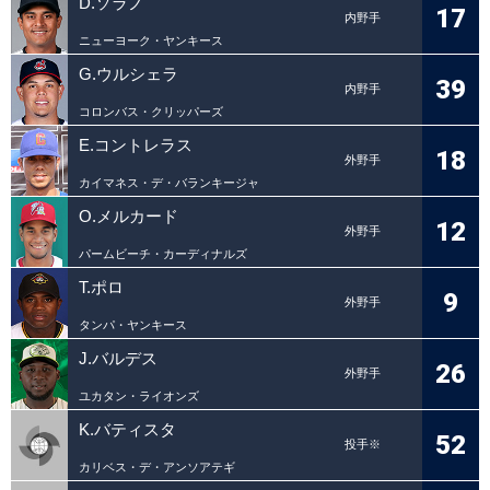
D.ソラノ
17
内野手
ニューヨーク・ヤンキース
G.ウルシェラ
39
内野手
コロンバス・クリッパーズ
E.コントレラス
18
外野手
カイマネス・デ・バランキージャ
O.メルカード
12
外野手
パームビーチ・カーディナルズ
T.ポロ
9
外野手
タンパ・ヤンキース
J.バルデス
26
外野手
ユカタン・ライオンズ
K.バティスタ
52
投手※
カリベス・デ・アンソアテギ