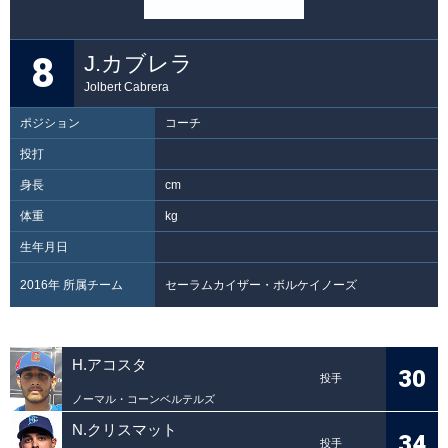
8
J.カブレラ
Jolbert Cabrera
ポジション
コーチ
投打
身長
cm
体重
kg
生年月日
2016年 所属チーム
セーラムカイザー・ボルケイノーズ
H.アコスタ
30
投手
ノーマル・コーンベルテルズ
N.クリスマット
34
投手