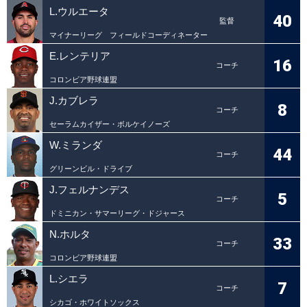
L.ウルエータ
40
監督
マイナーリーグ フィールドコーディネーター
E.レンテリア
16
コーチ
コロンビア野球連盟
J.カブレラ
8
コーチ
セーラムカイザー・ボルケイノーズ
W.ミランダ
44
コーチ
グリーンビル・ドライブ
J.フェルナンデス
5
コーチ
ドミニカン・サマーリーグ・ドジャース
N.ホルタ
33
コーチ
コロンビア野球連盟
L.シエラ
7
コーチ
シカゴ・ホワイトソックス