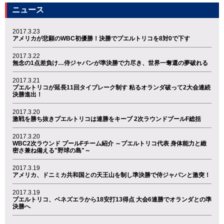
ニュース
2017.3.23
アメリカが悲願のWBC初優勝！決勝でプエルトリコを8対0で下す
2017.3.22
無念の1点差負け…侍ジャパンが準決勝で力尽き、世界一奪還の夢破れる
2017.3.21
プエルトリコが延長11回タイブレーク制す 粘るオランダ破って2大会連続
決勝進出！
2017.3.20
激戦を勝ち抜きプエルトリコは連勝をキープ 2次ラウンドプールF総括
2017.3.20
WBC2次ラウンド プールFチーム紹介 ～プエルトリコ代表 身体能力と緻
密さ兼ね備える"野球の島"～
2017.3.19
アメリカ、ドニミカ共和国との天王山を制し準決勝で侍ジャパンと激突！
2017.3.19
プエルトリコ、ベネズエラから18安打13得点 大会6連勝でオランダとの準
決勝へ