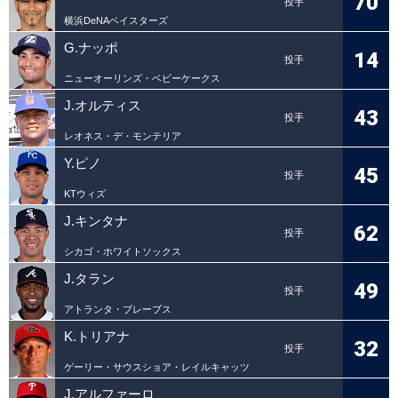
70
投手
横浜DeNAベイスターズ
G.ナッポ
14
投手
ニューオーリンズ・ベビーケークス
J.オルティス
43
投手
レオネス・デ・モンテリア
Y.ピノ
45
投手
KTウィズ
J.キンタナ
62
投手
シカゴ・ホワイトソックス
J.タラン
49
投手
アトランタ・ブレーブス
K.トリアナ
32
投手
ゲーリー・サウスショア・レイルキャッツ
J.アルファーロ