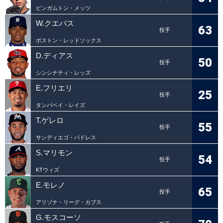
ビンガムトン・メッツ
W.クエバス
63
投手
ボストン・レッドソックス
D.ディアス
50
投手
シンシナティ・レッズ
E.フリエリ
25
投手
タンパベイ・レイズ
T.ゲレロ
55
投手
サンディエゴ・パドレス
S.マリモン
54
投手
KTウィズ
E.モレノ
65
投手
アリゾナ・リーグ・カブス
G.モスコーソ