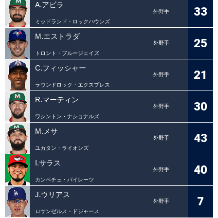
A.アビラ
33
外野手
ミッドランド・ロックハウンズ
M.エストラダ
25
外野手
トロント・ブルージェイズ
C.フィッシャー
21
外野手
ラウンドロック・エクスプレス
R.マーティン
30
外野手
ワシントン・ナショナルズ
M.メサ
43
外野手
ユカタン・ライオンズ
I.サラス
40
外野手
カンペチェ・パイレーツ
J.ウリアス
7
外野手
ロサンゼルス・ドジャース