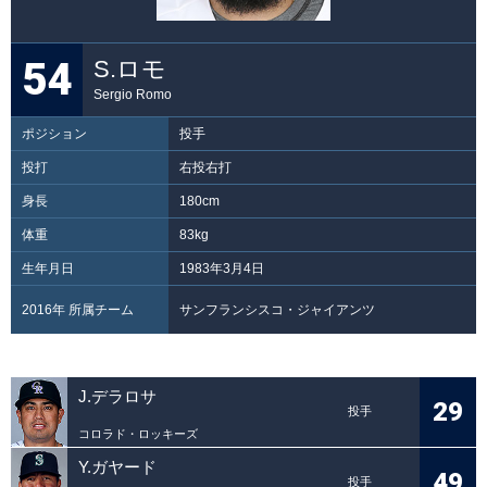
54
S.ロモ
Sergio Romo
ポジション
投手
投打
右投右打
身長
180cm
体重
83kg
生年月日
1983年3月4日
2016年 所属チーム
サンフランシスコ・ジャイアンツ
J.デラロサ
29
投手
コロラド・ロッキーズ
Y.ガヤード
49
投手