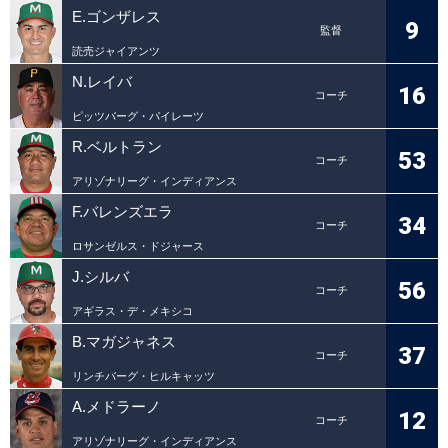
E.ゴンザレス
9
監督
読売ジャイアンツ
N.レイバ
16
コーチ
ピッツバーグ・パイレーツ
R.ベルトラン
53
コーチ
アリゾナリーグ・インディアンス
F.バレンズエラ
34
コーチ
ロサンゼルス・ドジャース
J.シルバ
56
コーチ
アギラス・デ・メキシコ
B.マガジャネス
37
コーチ
リンチバーグ・ヒルキャッツ
A.メドラーノ
12
コーチ
アリゾナリーグ・インディアンス