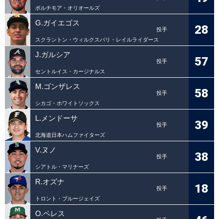
ボルチモア・オリオールズ
G.ガイエゴス
28
投手
スクラントン・ウィルクスバリ・レイルライダース
J.ガルシア
57
投手
セントルイス・カージナルス
M.ゴンザレス
58
投手
シカゴ・ホワイトソックス
L.メンドーサ
39
投手
北海道日本ハムファイターズ
V.ヌノ
38
投手
シアトル・マリナーズ
R.オズナ
18
投手
トロント・ブルージェイズ
O.ペレス