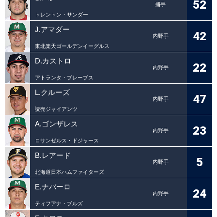
52
捕手
トレントン・サンダー
J.アマダー
42
内野手
東北楽天ゴールデンイーグルス
D.カストロ
22
内野手
アトランタ・ブレーブス
L.クルーズ
47
内野手
読売ジャイアンツ
A.ゴンザレス
23
内野手
ロサンゼルス・ドジャース
B.レアード
5
内野手
北海道日本ハムファイターズ
E.ナバーロ
24
内野手
ティフアナ・ブルズ