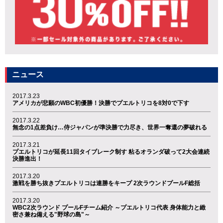
ニュース
2017.3.23
アメリカが悲願のWBC初優勝！決勝でプエルトリコを8対0で下す
2017.3.22
無念の1点差負け…侍ジャパンが準決勝で力尽き、世界一奪還の夢破れる
2017.3.21
プエルトリコが延長11回タイブレーク制す 粘るオランダ破って2大会連続
決勝進出！
2017.3.20
激戦を勝ち抜きプエルトリコは連勝をキープ 2次ラウンドプールF総括
2017.3.20
WBC2次ラウンド プールFチーム紹介 ～プエルトリコ代表 身体能力と緻
密さ兼ね備える"野球の島"～