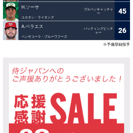
H.ソーサ
45
ブルペンキャッチャ
ー
ユカタン・ライオンズ
A.ペラエス
26
バッティングピッチ
ャー
ペンサコーラ・ブルーワフーズ
※予備登録投手