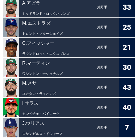
A.アビラ
33
外野手
ミッドランド・ロックハウンズ
M.エストラダ
25
外野手
トロント・ブルージェイズ
C.フィッシャー
21
外野手
ラウンドロック・エクスプレス
R.マーティン
30
外野手
ワシントン・ナショナルズ
M.メサ
43
外野手
ユカタン・ライオンズ
I.サラス
40
外野手
カンペチェ・パイレーツ
J.ウリアス
7
外野手
ロサンゼルス・ドジャース