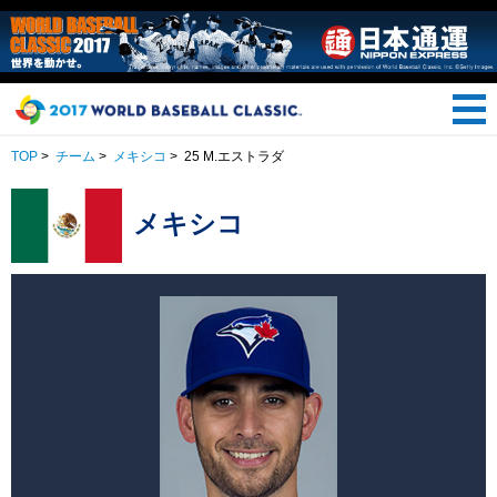
TOP
>
チーム
>
メキシコ
>
25 M.エストラダ
メキシコ