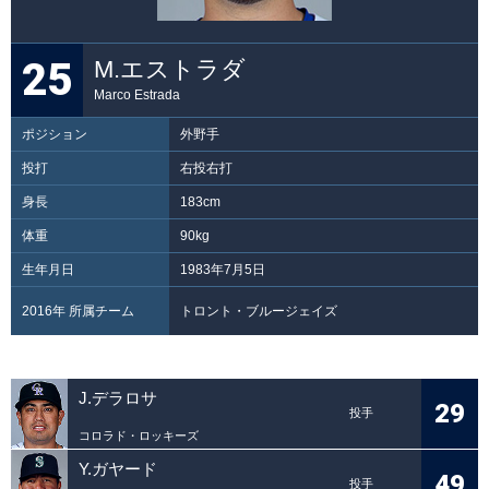
25
M.エストラダ
Marco Estrada
ポジション
外野手
投打
右投右打
身長
183cm
体重
90kg
生年月日
1983年7月5日
2016年 所属チーム
トロント・ブルージェイズ
J.デラロサ
29
投手
コロラド・ロッキーズ
Y.ガヤード
49
投手