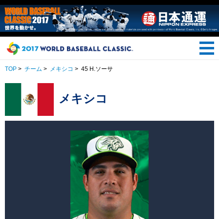
TOP
>
チーム
>
メキシコ
>
45 H.ソーサ
メキシコ