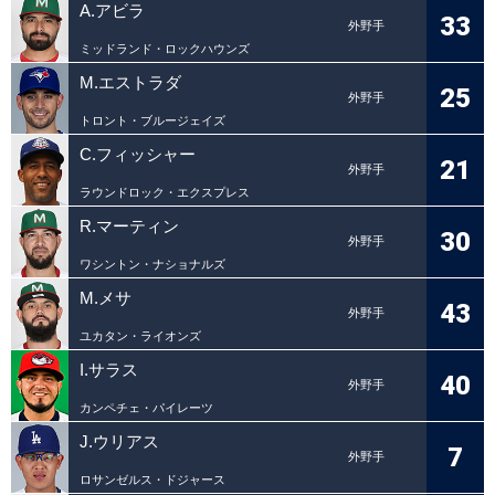
A.アビラ
33
外野手
ミッドランド・ロックハウンズ
M.エストラダ
25
外野手
トロント・ブルージェイズ
C.フィッシャー
21
外野手
ラウンドロック・エクスプレス
R.マーティン
30
外野手
ワシントン・ナショナルズ
M.メサ
43
外野手
ユカタン・ライオンズ
I.サラス
40
外野手
カンペチェ・パイレーツ
J.ウリアス
7
外野手
ロサンゼルス・ドジャース