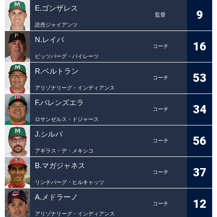
E.ゴンザレス
9
監督
読売ジャイアンツ
N.レイバ
16
コーチ
ピッツバーグ・パイレーツ
R.ベルトラン
53
コーチ
アリゾナリーグ・インディアンス
F.バレンズエラ
34
コーチ
ロサンゼルス・ドジャース
J.シルバ
56
コーチ
アギラス・デ・メキシコ
B.マガジャネス
37
コーチ
リンチバーグ・ヒルキャッツ
A.メドラーノ
12
コーチ
アリゾナリーグ・インディアンス