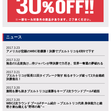
ニュース
2017.3.23
アメリカが悲願のWBC初優勝！決勝でプエルトリコを8対0で下す
2017.3.22
無念の1点差負け…侍ジャパンが準決勝で力尽き、世界一奪還の夢破れる
2017.3.21
プエルトリコが延長11回タイブレーク制す 粘るオランダ破って2大会連続
決勝進出！
2017.3.20
激戦を勝ち抜きプエルトリコは連勝をキープ 2次ラウンドプールF総括
2017.3.20
WBC2次ラウンド プールFチーム紹介 ～プエルトリコ代表 身体能力と緻
密さ兼ね備える"野球の島"～