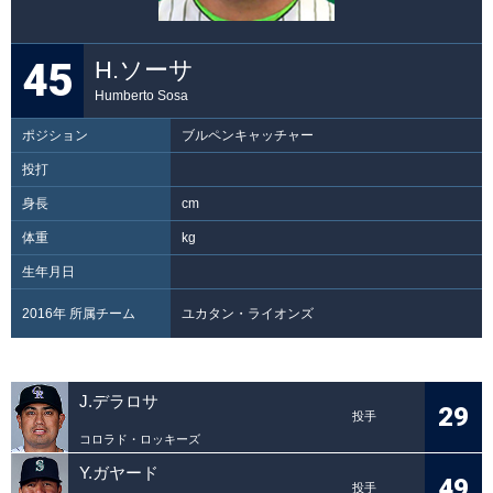
45
H.ソーサ
Humberto Sosa
ポジション
ブルペンキャッチャー
投打
身長
cm
体重
kg
生年月日
2016年 所属チーム
ユカタン・ライオンズ
J.デラロサ
29
投手
コロラド・ロッキーズ
Y.ガヤード
49
投手