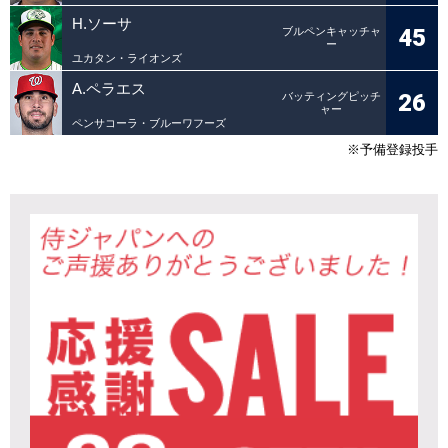
H.ソーサ
45
ブルペンキャッチャ
ー
ユカタン・ライオンズ
A.ペラエス
26
バッティングピッチ
ャー
ペンサコーラ・ブルーワフーズ
※予備登録投手