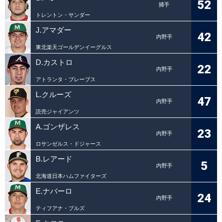
52
捕手
トレントン・サンダー
J.アマダー
42
内野手
東北楽天ゴールデンイーグルス
D.カストロ
22
内野手
アトランタ・ブレーブス
L.クルーズ
47
内野手
読売ジャイアンツ
A.ゴンザレス
23
内野手
ロサンゼルス・ドジャース
B.レアード
5
内野手
北海道日本ハムファイターズ
E.ナバーロ
24
内野手
ティフアナ・ブルズ