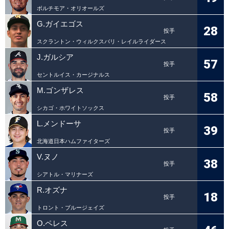
ボルチモア・オリオールズ
G.ガイエゴス
28
投手
スクラントン・ウィルクスバリ・レイルライダース
J.ガルシア
57
投手
セントルイス・カージナルス
M.ゴンザレス
58
投手
シカゴ・ホワイトソックス
L.メンドーサ
39
投手
北海道日本ハムファイターズ
V.ヌノ
38
投手
シアトル・マリナーズ
R.オズナ
18
投手
トロント・ブルージェイズ
O.ペレス