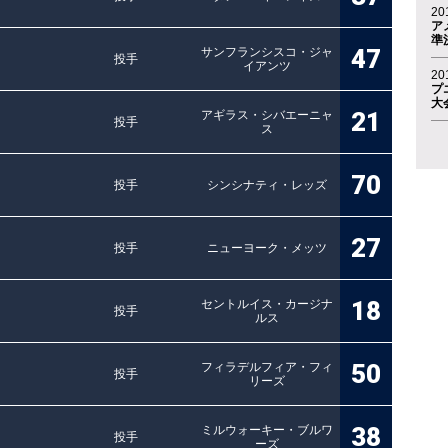
20
ア
準
47
サンフランシスコ・ジャ
投手
イアンツ
20
プ
大
21
アギラス・シバエーニャ
投手
ス
70
投手
シンシナティ・レッズ
27
投手
ニューヨーク・メッツ
18
セントルイス・カージナ
投手
ルス
50
フィラデルフィア・フィ
投手
リーズ
38
ミルウォーキー・ブルワ
投手
ーズ