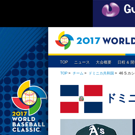
TOP
ニュース
大会概要
日程 & 
大会出場チーム
放送予定
侍ジャパンスケジュール
1次ラウンド
開催概要
チケット
チャイニーズ・タ
2次ラウン
1次ラウンド
（東京ドーム）
プールA
プールB
TOP
>
チーム
>
ドミニカ共和国
>
46 S.カ
キューバ
日本
カ
決勝ラウンド
プエルトリコ
ベネズエラ
予選試合結果
ドミ
予選1組
予選2組