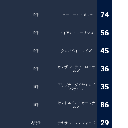
74
投手
ニューヨーク・メッツ
56
投手
マイアミ・マーリンズ
45
投手
タンパベイ・レイズ
36
カンザスシティ・ロイヤ
投手
ルズ
35
アリゾナ・ダイヤモンド
捕手
バックス
86
セントルイス・カージナ
捕手
ルス
29
内野手
テキサス・レンジャーズ