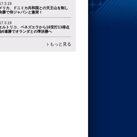
17.3.19
メリカ、ドニミカ共和国との天王山を制し
決勝で侍ジャパンと激突！
17.3.19
エルトリコ、ベネズエラから18安打13得点
会6連勝でオランダとの準決勝へ
もっと見る