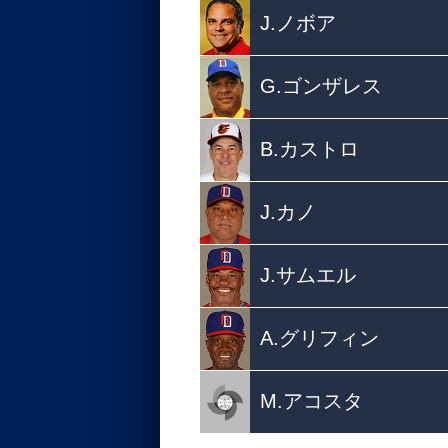
J.ノボア
G.ゴンザレス
B.カストロ
J.カノ
J.サムエル
A.グリフィン
M.アコスタ