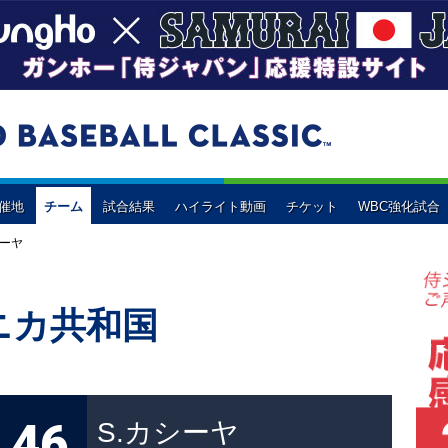
開催地
チーム
試合結果
ハイライト動画
チケット
WBC強化試合
イペイ
ド
イスラエル
WBC強化試合
韓国
オランダ
オ
2次ラウンド
プールC
（東京ドーム）
プールD
（京セラドーム大阪）
プールE
プールF
シーヤ
ナダ
コロンビア
ドミニカ共和国
アメリカ
ニカ共和国
予選3組
予選4組
46
S.カシーヤ