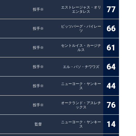
77
エストレージャス・オリ
投手※
エンタレス
66
ピッツバーグ・パイレー
投手※
ツ
61
セントルイス・カージナ
投手※
ルス
64
投手※
エル・パソ・チワワズ
44
ニューヨーク・ヤンキー
投手※
ス
76
オークランド・アスレチ
投手※
ックス
14
ニューヨーク・ヤンキー
監督
ス