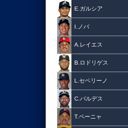
E.ガルシア
I.ノバ
A.レイエス
B.ロドリゲス
L.セベリーノ
C.バルデス
T.ペーニャ