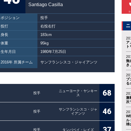
Santiago Casilla
ポジション
投手
ニ
投打
右投右打
身長
183cm
20
ア
体重
95kg
ト
生年月日
1980年7月25日
20
無
2016年 所属チーム
サンフランシスコ・ジャイアンツ
き
20
プ
る
68
ニューヨーク・ヤンキー
投手
20
ス
激
次
46
サンフランシスコ・ジャ
投手
20
イアンツ
W
ル
球
37
投手
タンパベイ・レイズ