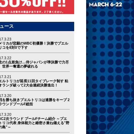
ュース
17.3.23
メリカが悲願のWBC初優勝！決勝でプエル
リコを8対0で下す
17.3.22
念の1点差負け…侍ジャパンが準決勝で力尽
、世界一奪還の夢破れる
17.3.21
エルトリコが延長11回タイブレーク制す 粘
オランダ破って2大会連続決勝進出！
17.3.20
戦を勝ち抜きプエルトリコは連勝をキープ 2
ラウンドプールF総括
17.3.20
BC2次ラウンド プールFチーム紹介 ～プエ
トリコ代表 身体能力と緻密さ兼ね備える"野
の島"～