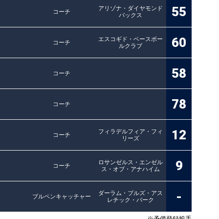
55
アリゾナ・ダイヤモンド
コーチ
バックス
60
エスコギド・ベースボー
コーチ
ルクラブ
58
コーチ
78
コーチ
12
フィラデルフィア・フィ
コーチ
リーズ
9
ロサンゼルス・エンゼル
コーチ
ス・オブ・アナハイム
-
ダーラム・ブルズ・アス
ブルペンキャッチャー
レチック・パーク
※予備登録投手