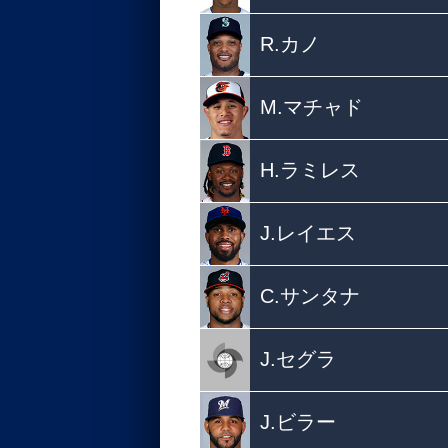
R.カノ
M.マチャド
H.ラミレス
J.レイエス
C.サンタナ
J.セグラ
J.ビラー