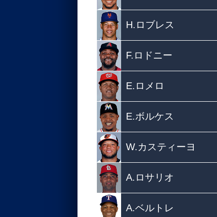
H.ロブレス
F.ロドニー
E.ロメロ
E.ボルケス
W.カスティーヨ
A.ロサリオ
A.ベルトレ