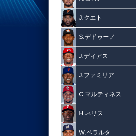
J.クエト
S.デドゥーノ
J.ディアス
J.ファミリア
C.マルティネス
H.ネリス
W.ペラルタ