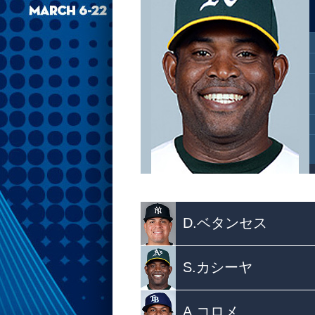
D.ベタンセス
S.カシーヤ
A.コロメ