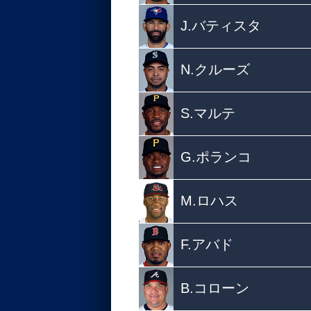
J.バティスタ
N.クルーズ
S.マルテ
G.ポランコ
M.ロハス
F.アバド
B.コローン