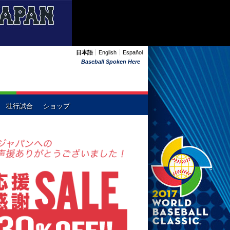
日本語
English
Español
Baseball Spoken Here
壮行試合
ショップ
ーストラリア
中国
イタリア
メキシコ