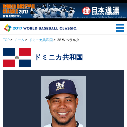
TOP
>
チーム
>
ドミニカ共和国
>
38 W.ペラルタ
ドミニカ共和国