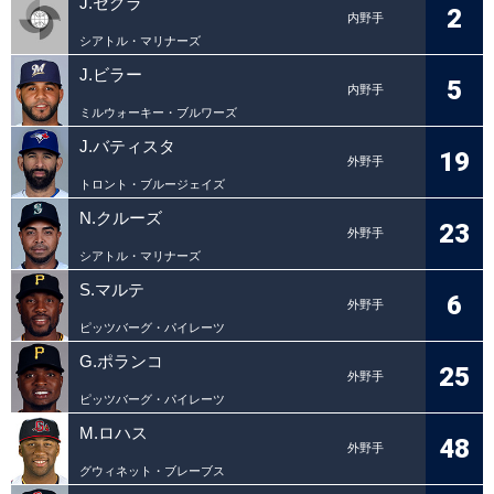
J.セグラ
2
内野手
シアトル・マリナーズ
J.ビラー
5
内野手
ミルウォーキー・ブルワーズ
J.バティスタ
19
外野手
トロント・ブルージェイズ
N.クルーズ
23
外野手
シアトル・マリナーズ
S.マルテ
6
外野手
ピッツバーグ・パイレーツ
G.ポランコ
25
外野手
ピッツバーグ・パイレーツ
M.ロハス
48
外野手
グウィネット・ブレーブス