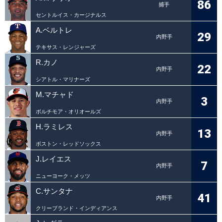
86
捕手
セントルイス・カージナルス
A.ベルトレ
29
内野手
テキサス・レンジャーズ
R.カノ
22
内野手
シアトル・マリナーズ
M.マチャド
3
内野手
ボルチモア・オリオールズ
H.ラミレス
13
内野手
ボストン・レッドソックス
J.レイエス
7
内野手
ニューヨーク・メッツ
C.サンタナ
41
内野手
クリーブランド・インディアンス