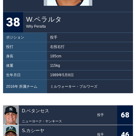
38
W.ペラルタ
Wily Peralta
ポジション
投手
投打
右投右打
身長
185cm
体重
115kg
生年月日
1989年5月8日
2016年 所属チーム
ミルウォーキー・ブルワーズ
D.ベタンセス
68
投手
ニューヨーク・ヤンキース
S.カシーヤ
46
投手