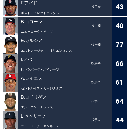
F.アバド
43
投手※
ボストン・レッドソックス
B.コローン
40
投手※
ニューヨーク・メッツ
E.ガルシア
77
投手※
エストレージャス・オリエンタレス
I.ノバ
66
投手※
ピッツバーグ・パイレーツ
A.レイエス
61
投手※
セントルイス・カージナルス
B.ロドリゲス
64
投手※
エル・パソ・チワワズ
L.セベリーノ
44
投手※
ニューヨーク・ヤンキース