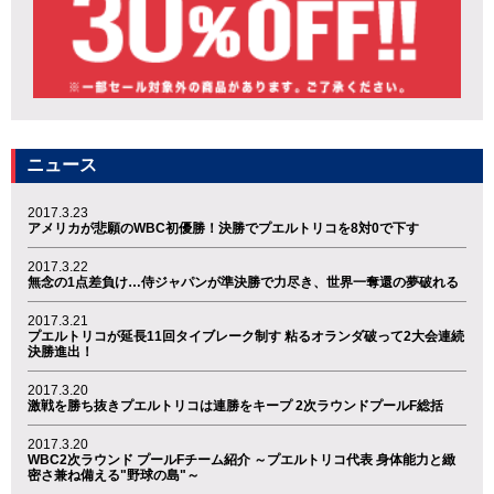
ニュース
2017.3.23
アメリカが悲願のWBC初優勝！決勝でプエルトリコを8対0で下す
2017.3.22
無念の1点差負け…侍ジャパンが準決勝で力尽き、世界一奪還の夢破れる
2017.3.21
プエルトリコが延長11回タイブレーク制す 粘るオランダ破って2大会連続
決勝進出！
2017.3.20
激戦を勝ち抜きプエルトリコは連勝をキープ 2次ラウンドプールF総括
2017.3.20
WBC2次ラウンド プールFチーム紹介 ～プエルトリコ代表 身体能力と緻
密さ兼ね備える"野球の島"～