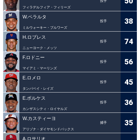
50
投手
フィラデルフィア・フィリーズ
W.ペラルタ
38
投手
ミルウォーキー・ブルワーズ
H.ロブレス
74
投手
ニューヨーク・メッツ
F.ロドニー
56
投手
マイアミ・マーリンズ
E.ロメロ
45
投手
タンパベイ・レイズ
E.ボルケス
36
投手
カンザスシティ・ロイヤルズ
W.カスティーヨ
35
捕手
アリゾナ・ダイヤモンドバックス
A.ロサリオ