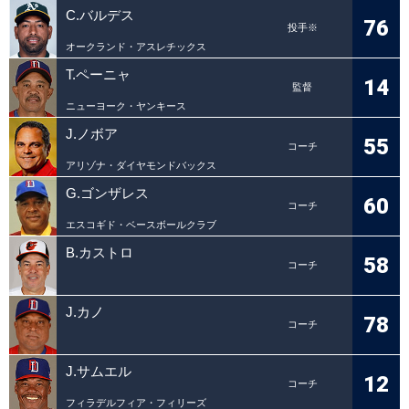
C.バルデス
76
投手※
オークランド・アスレチックス
T.ペーニャ
14
監督
ニューヨーク・ヤンキース
J.ノボア
55
コーチ
アリゾナ・ダイヤモンドバックス
G.ゴンザレス
60
コーチ
エスコギド・ベースボールクラブ
B.カストロ
58
コーチ
J.カノ
78
コーチ
J.サムエル
12
コーチ
フィラデルフィア・フィリーズ