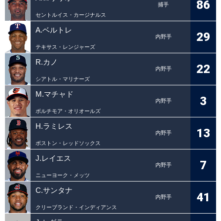
86
捕手
セントルイス・カージナルス
A.ベルトレ
29
内野手
テキサス・レンジャーズ
R.カノ
22
内野手
シアトル・マリナーズ
M.マチャド
3
内野手
ボルチモア・オリオールズ
H.ラミレス
13
内野手
ボストン・レッドソックス
J.レイエス
7
内野手
ニューヨーク・メッツ
C.サンタナ
41
内野手
クリーブランド・インディアンス