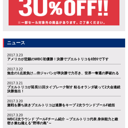
ニュース
2017.3.23
アメリカが悲願のWBC初優勝！決勝でプエルトリコを8対0で下す
2017.3.22
無念の1点差負け…侍ジャパンが準決勝で力尽き、世界一奪還の夢破れる
2017.3.21
プエルトリコが延長11回タイブレーク制す 粘るオランダ破って2大会連続
決勝進出！
2017.3.20
激戦を勝ち抜きプエルトリコは連勝をキープ 2次ラウンドプールF総括
2017.3.20
WBC2次ラウンド プールFチーム紹介 ～プエルトリコ代表 身体能力と緻
密さ兼ね備える"野球の島"～