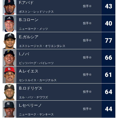
F.アバド
43
投手※
ボストン・レッドソックス
B.コローン
40
投手※
ニューヨーク・メッツ
E.ガルシア
77
投手※
エストレージャス・オリエンタレス
I.ノバ
66
投手※
ピッツバーグ・パイレーツ
A.レイエス
61
投手※
セントルイス・カージナルス
B.ロドリゲス
64
投手※
エル・パソ・チワワズ
L.セベリーノ
44
投手※
ニューヨーク・ヤンキース