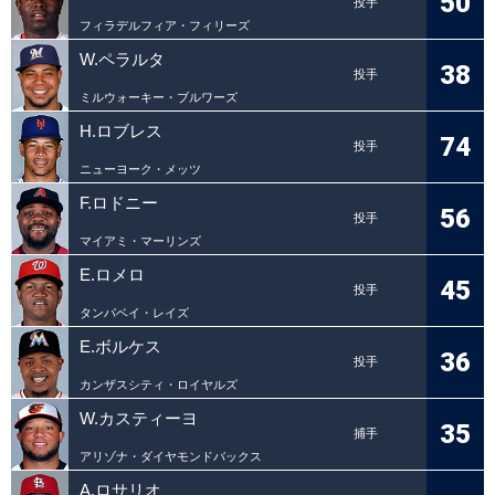
50
投手
フィラデルフィア・フィリーズ
W.ペラルタ
38
投手
ミルウォーキー・ブルワーズ
H.ロブレス
74
投手
ニューヨーク・メッツ
F.ロドニー
56
投手
マイアミ・マーリンズ
E.ロメロ
45
投手
タンパベイ・レイズ
E.ボルケス
36
投手
カンザスシティ・ロイヤルズ
W.カスティーヨ
35
捕手
アリゾナ・ダイヤモンドバックス
A.ロサリオ