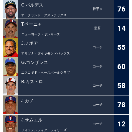
C.バルデス
76
投手※
オークランド・アスレチックス
T.ペーニャ
14
監督
ニューヨーク・ヤンキース
J.ノボア
55
コーチ
アリゾナ・ダイヤモンドバックス
G.ゴンザレス
60
コーチ
エスコギド・ベースボールクラブ
B.カストロ
58
コーチ
J.カノ
78
コーチ
J.サムエル
12
コーチ
フィラデルフィア・フィリーズ