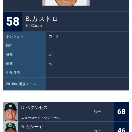
58
B.カストロ
Bill Castro
ポジション
コーチ
投打
身長
cm
体重
kg
生年月日
2016年 所属チーム
D.ベタンセス
68
投手
ニューヨーク・ヤンキース
S.カシーヤ
46
投手