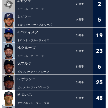
J.セグラ
2
内野手
シアトル・マリナーズ
J.ビラー
5
内野手
ミルウォーキー・ブルワーズ
J.バティスタ
19
外野手
トロント・ブルージェイズ
N.クルーズ
23
外野手
シアトル・マリナーズ
S.マルテ
6
外野手
ピッツバーグ・パイレーツ
G.ポランコ
25
外野手
ピッツバーグ・パイレーツ
M.ロハス
48
外野手
グウィネット・ブレーブス