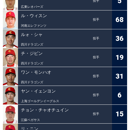
5
投手
広東レオパーズ
ル・ウィスン
68
投手
河南エレファンツ
ルォ・シャ
36
投手
四川ドラゴンズ
チ・ジピン
19
投手
四川ドラゴンズ
ワン・モンハオ
31
投手
四川ドラゴンズ
ヤン・イェンヨン
6
投手
上海ゴールデンイーグルス
チョン・チャオチュイン
15
投手
江蘇ペガサス
リ・ニン