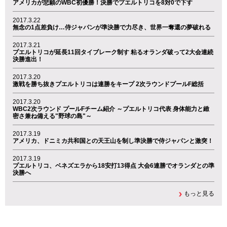
アメリカが悲願のWBC初優勝！決勝でプエルトリコを8対0で下す
2017.3.22
無念の1点差負け…侍ジャパンが準決勝で力尽き、世界一奪還の夢破れる
2017.3.21
プエルトリコが延長11回タイブレーク制す 粘るオランダ破って2大会連続
決勝進出！
2017.3.20
激戦を勝ち抜きプエルトリコは連勝をキープ 2次ラウンドプールF総括
2017.3.20
WBC2次ラウンド プールFチーム紹介 ～プエルトリコ代表 身体能力と緻
密さ兼ね備える"野球の島"～
2017.3.19
アメリカ、ドニミカ共和国との天王山を制し準決勝で侍ジャパンと激突！
2017.3.19
プエルトリコ、ベネズエラから18安打13得点 大会6連勝でオランダとの準
決勝へ
もっと見る