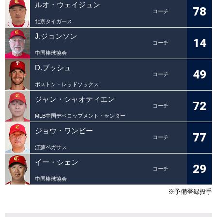
ルオ・ウェイジュン
78
コーチ
北京タイガース
J.ジョンソン
14
コーチ
中国棒球協会
D.ブッシュ
49
コーチ
ボストン・レッドソックス
ジャン・シャオティエン
72
コーチ
MLB中国デベロップメント・センター
ジョウ・ワンビー
77
コーチ
江蘇ペガサス
イー・シェン
29
コーチ
中国棒球協会
※予備登録投手