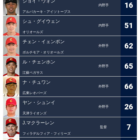
ジョイ・ウォン
16
内野手
アルバカーキ・アイソトープス
シュ・グイウェン
51
内野手
オリオールズ
チェン・イェンポン
62
外野手
ボルチモア・オリオールズ
ル・チェンホン
65
外野手
江蘇ペガサス
ナ・チュワン
66
外野手
広東レオパーズ
ヤン・シュンイ
26
外野手
天津ライオンズ
J.マクラーレン
7
監督
フィラデルフィア・フィリーズ