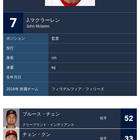
7
J.マクラーレン
John Mclaren
ポジション
監督
投打
身長
cm
体重
kg
生年月日
2016年 所属チーム
フィラデルフィア・フィリーズ
ブルース・チェン
52
投手
クリーブランド・インディアンス
チェン・クン
33
投手