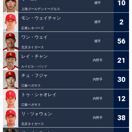
10
捕手
上海ゴールデンイーグルス
モン・ウェイチャン
2
捕手
広東レオパーズ
ワン・ウェイ
56
捕手
北京タイガース
レイ・チャン
21
内野手
ルイビル・バッツ
チュ・フジャ
30
内野手
江蘇ペガサス
トゥ・シャオレイ
12
内野手
江蘇ペガサス
リ・ツォウェン
38
内野手
北京タイガース