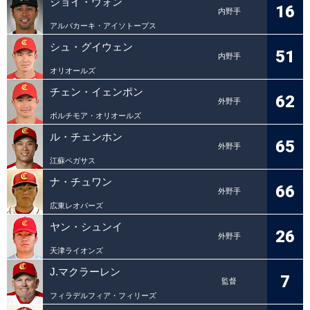
ジョイ・ウォン
16
内野手
アルバカーキ・アイソトープス
シュ・グイウェン
51
内野手
オリオールズ
チェン・イェンポン
62
外野手
ボルチモア・オリオールズ
ル・チェンホン
65
外野手
江蘇ペガサス
ナ・チュワン
66
外野手
広東レオパーズ
ヤン・シュンイ
26
外野手
天津ライオンズ
J.マクラーレン
7
監督
フィラデルフィア・フィリーズ