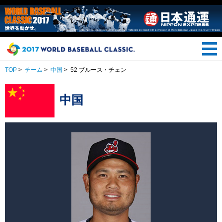
TOP
>
チーム
>
中国
>
52 ブルース・チェン
中国