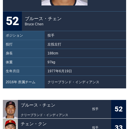
52
ブルース・チェン
Bruce Chen
ポジション
投手
投打
左投左打
身長
188cm
体重
97kg
生年月日
1977年6月19日
2016年 所属チーム
クリーブランド・インディアンス
ブルース・チェン
52
投手
クリーブランド・インディアンス
チェン・クン
33
投手