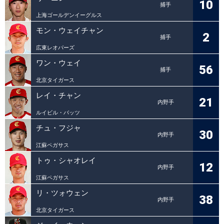
10
捕手
上海ゴールデンイーグルス
モン・ウェイチャン
2
捕手
広東レオパーズ
ワン・ウェイ
56
捕手
北京タイガース
レイ・チャン
21
内野手
ルイビル・バッツ
チュ・フジャ
30
内野手
江蘇ペガサス
トゥ・シャオレイ
12
内野手
江蘇ペガサス
リ・ツォウェン
38
内野手
北京タイガース