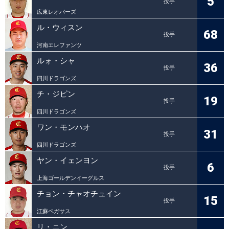
5
投手
広東レオパーズ
ル・ウィスン
68
投手
河南エレファンツ
ルォ・シャ
36
投手
四川ドラゴンズ
チ・ジピン
19
投手
四川ドラゴンズ
ワン・モンハオ
31
投手
四川ドラゴンズ
ヤン・イェンヨン
6
投手
上海ゴールデンイーグルス
チョン・チャオチュイン
15
投手
江蘇ペガサス
リ・ニン