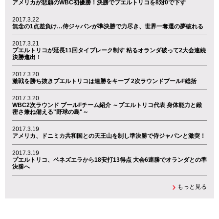
アメリカが悲願のWBC初優勝！決勝でプエルトリコを8対0で下す
2017.3.22
無念の1点差負け…侍ジャパンが準決勝で力尽き、世界一奪還の夢破れる
2017.3.21
プエルトリコが延長11回タイブレーク制す 粘るオランダ破って2大会連続
決勝進出！
2017.3.20
激戦を勝ち抜きプエルトリコは連勝をキープ 2次ラウンドプールF総括
2017.3.20
WBC2次ラウンド プールFチーム紹介 ～プエルトリコ代表 身体能力と緻
密さ兼ね備える"野球の島"～
2017.3.19
アメリカ、ドニミカ共和国との天王山を制し準決勝で侍ジャパンと激突！
2017.3.19
プエルトリコ、ベネズエラから18安打13得点 大会6連勝でオランダとの準
決勝へ
もっと見る