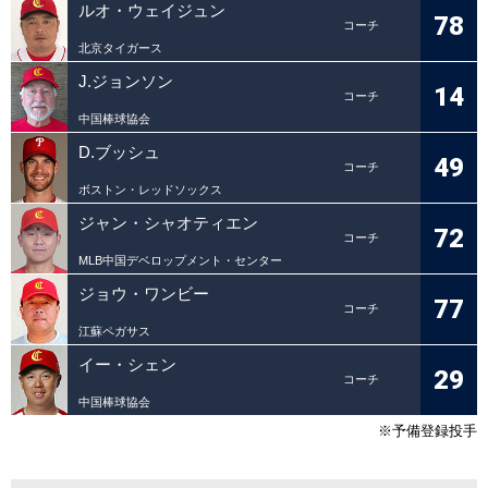
ルオ・ウェイジュン
78
コーチ
北京タイガース
J.ジョンソン
14
コーチ
中国棒球協会
D.ブッシュ
49
コーチ
ボストン・レッドソックス
ジャン・シャオティエン
72
コーチ
MLB中国デベロップメント・センター
ジョウ・ワンビー
77
コーチ
江蘇ペガサス
イー・シェン
29
コーチ
中国棒球協会
※予備登録投手