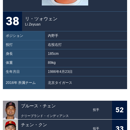
38
リ・ツォウェン
Li Zeyuan
ポジション
内野手
投打
右投右打
身長
185cm
体重
89kg
生年月日
1986年4月23日
2016年 所属チーム
北京タイガース
ブルース・チェン
52
投手
クリーブランド・インディアンス
チェン・クン
33
投手