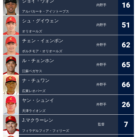
ジョイ・ウォン
16
内野手
アルバカーキ・アイソトープス
シュ・グイウェン
51
内野手
オリオールズ
チェン・イェンポン
62
外野手
ボルチモア・オリオールズ
ル・チェンホン
65
外野手
江蘇ペガサス
ナ・チュワン
66
外野手
広東レオパーズ
ヤン・シュンイ
26
外野手
天津ライオンズ
J.マクラーレン
7
監督
フィラデルフィア・フィリーズ