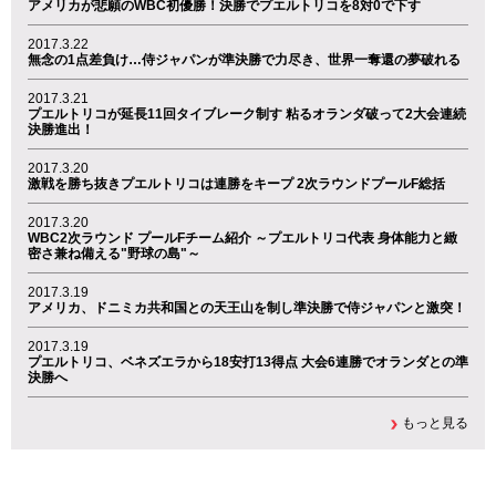
アメリカが悲願のWBC初優勝！決勝でプエルトリコを8対0で下す
2017.3.22
無念の1点差負け…侍ジャパンが準決勝で力尽き、世界一奪還の夢破れる
2017.3.21
プエルトリコが延長11回タイブレーク制す 粘るオランダ破って2大会連続
決勝進出！
2017.3.20
激戦を勝ち抜きプエルトリコは連勝をキープ 2次ラウンドプールF総括
2017.3.20
WBC2次ラウンド プールFチーム紹介 ～プエルトリコ代表 身体能力と緻
密さ兼ね備える"野球の島"～
2017.3.19
アメリカ、ドニミカ共和国との天王山を制し準決勝で侍ジャパンと激突！
2017.3.19
プエルトリコ、ベネズエラから18安打13得点 大会6連勝でオランダとの準
決勝へ
もっと見る