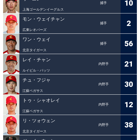
10
捕手
上海ゴールデンイーグルス
モン・ウェイチャン
2
捕手
広東レオパーズ
ワン・ウェイ
56
捕手
北京タイガース
レイ・チャン
21
内野手
ルイビル・バッツ
チュ・フジャ
30
内野手
江蘇ペガサス
トゥ・シャオレイ
12
内野手
江蘇ペガサス
リ・ツォウェン
38
内野手
北京タイガース