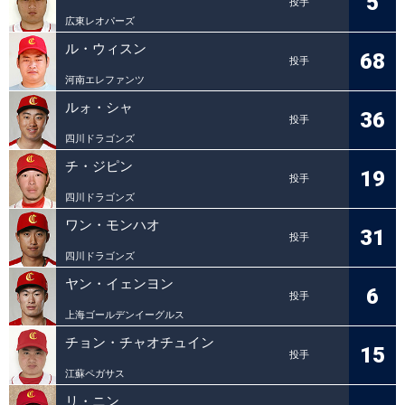
5
投手
広東レオパーズ
ル・ウィスン
68
投手
河南エレファンツ
ルォ・シャ
36
投手
四川ドラゴンズ
チ・ジピン
19
投手
四川ドラゴンズ
ワン・モンハオ
31
投手
四川ドラゴンズ
ヤン・イェンヨン
6
投手
上海ゴールデンイーグルス
チョン・チャオチュイン
15
投手
江蘇ペガサス
リ・ニン