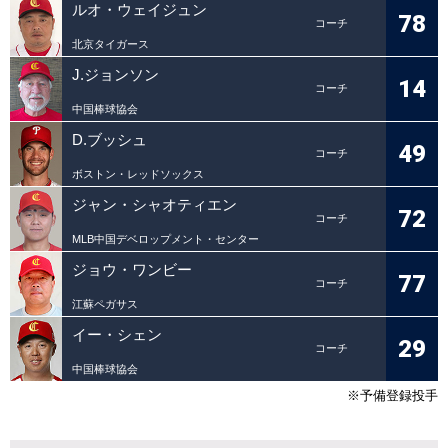
ルオ・ウェイジュン
78
コーチ
北京タイガース
J.ジョンソン
14
コーチ
中国棒球協会
D.ブッシュ
49
コーチ
ボストン・レッドソックス
ジャン・シャオティエン
72
コーチ
MLB中国デベロップメント・センター
ジョウ・ワンビー
77
コーチ
江蘇ペガサス
イー・シェン
29
コーチ
中国棒球協会
※予備登録投手