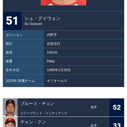
51
シュ・グイウェン
Xu Guiyuan
ポジション
内野手
投打
左投左打
身長
183cm
体重
84kg
生年月日
1996年1月29日
2016年 所属チーム
オリオールズ
ブルース・チェン
52
投手
クリーブランド・インディアンス
チェン・クン
33
投手