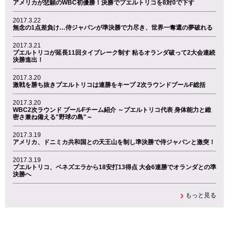
アメリカが悲願のWBC初優勝！決勝でプエルトリコを8対0で下す
2017.3.22
無念の1点差負け…侍ジャパンが準決勝で力尽き、世界一奪還の夢破れる
2017.3.21
プエルトリコが延長11回タイブレーク制す 粘るオランダ破って2大会連続
決勝進出！
2017.3.20
激戦を勝ち抜きプエルトリコは連勝をキープ 2次ラウンドプールF総括
2017.3.20
WBC2次ラウンド プールFチーム紹介 ～プエルトリコ代表 身体能力と緻
密さ兼ね備える"野球の島"～
2017.3.19
アメリカ、ドニミカ共和国との天王山を制し準決勝で侍ジャパンと激突！
2017.3.19
プエルトリコ、ベネズエラから18安打13得点 大会6連勝でオランダとの準
決勝へ
もっと見る