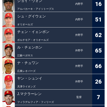
ジョイ・ウォン
16
内野手
アルバカーキ・アイソトープス
シュ・グイウェン
51
内野手
オリオールズ
チェン・イェンポン
62
外野手
ボルチモア・オリオールズ
ル・チェンホン
65
外野手
江蘇ペガサス
ナ・チュワン
66
外野手
広東レオパーズ
ヤン・シュンイ
26
外野手
天津ライオンズ
J.マクラーレン
7
監督
フィラデルフィア・フィリーズ