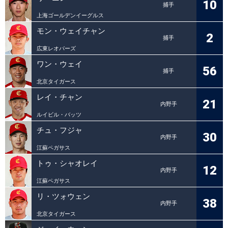
10
捕手
上海ゴールデンイーグルス
モン・ウェイチャン
2
捕手
広東レオパーズ
ワン・ウェイ
56
捕手
北京タイガース
レイ・チャン
21
内野手
ルイビル・バッツ
チュ・フジャ
30
内野手
江蘇ペガサス
トゥ・シャオレイ
12
内野手
江蘇ペガサス
リ・ツォウェン
38
内野手
北京タイガース