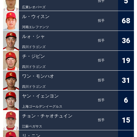
5
投手
広東レオパーズ
ル・ウィスン
68
投手
河南エレファンツ
ルォ・シャ
36
投手
四川ドラゴンズ
チ・ジピン
19
投手
四川ドラゴンズ
ワン・モンハオ
31
投手
四川ドラゴンズ
ヤン・イェンヨン
6
投手
上海ゴールデンイーグルス
チョン・チャオチュイン
15
投手
江蘇ペガサス
リ・ニン