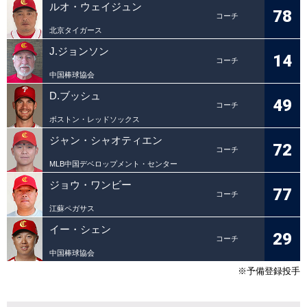
ルオ・ウェイジュン
78
コーチ
北京タイガース
J.ジョンソン
14
コーチ
中国棒球協会
D.ブッシュ
49
コーチ
ボストン・レッドソックス
ジャン・シャオティエン
72
コーチ
MLB中国デベロップメント・センター
ジョウ・ワンビー
77
コーチ
江蘇ペガサス
イー・シェン
29
コーチ
中国棒球協会
※予備登録投手