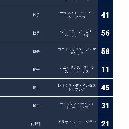
41
ナランハス・デ・ビジ
投手
ャ・クララ
56
ベゲーロス・デ・ピナー
投手
ル・デル・リオ
58
ココドゥリロス・デ・マ
投手
タンサス
11
レニャドレス・デ・ラ
捕手
ス・トゥーナス
45
レオネス・デ・インダス
捕手
トリアレス
31
ティグレス・デ・シエ
捕手
ゴ・デ・アビラ
21
アラサネス・デ・グラン
内野手
マ