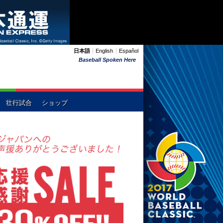
日本語
English
Español
Baseball Spoken Here
壮行試合
ショップ
ーストラリア
中国
イタリア
メキシコ