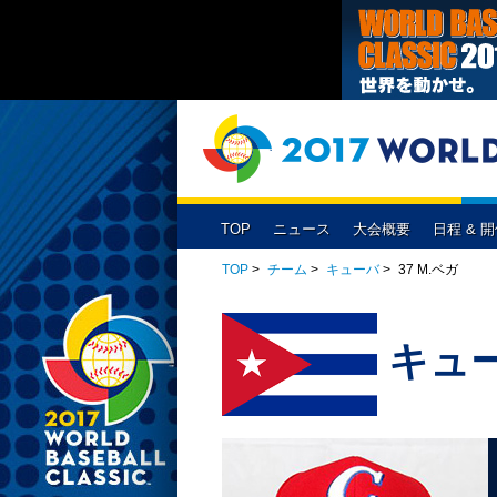
TOP
ニュース
大会概要
日程 & 
大会出場チーム
放送予定
侍ジャパンスケジュール
1次ラウンド
開催概要
チケット
チャイニーズ・タ
2次ラウン
1次ラウンド
（東京ドーム）
プールA
プールB
TOP
>
チーム
>
キューバ
>
37 M.ベガ
キューバ
日本
カ
決勝ラウンド
プエルトリコ
ベネズエラ
予選試合結果
キュ
予選1組
予選2組