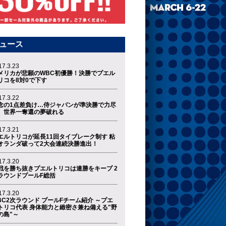
ュース
17.3.23
メリカが悲願のWBC初優勝！決勝でプエル
リコを8対0で下す
17.3.22
念の1点差負け…侍ジャパンが準決勝で力尽
、世界一奪還の夢破れる
17.3.21
エルトリコが延長11回タイブレーク制す 粘
オランダ破って2大会連続決勝進出！
17.3.20
戦を勝ち抜きプエルトリコは連勝をキープ 2
ラウンドプールF総括
17.3.20
BC2次ラウンド プールFチーム紹介 ～プエ
トリコ代表 身体能力と緻密さ兼ね備える"野
の島"～