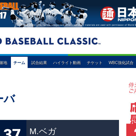
開催地
チーム
試合結果
ハイライト動画
チケット
WBC強化試合
イペイ
ド
イスラエル
WBC強化試合
韓国
オランダ
オ
2次ラウンド
プールC
（東京ドーム）
プールD
（京セラドーム大阪）
プールE
プールF
ナダ
コロンビア
ドミニカ共和国
アメリカ
ーバ
予選3組
予選4組
37
M.ベガ