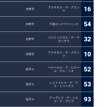
16
アラサネス・デ・グラン
外野手
マ
54
外野手
千葉ロッテマリーンズ
32
ココドゥリロス・デ・マ
外野手
タンサス
10
アラサネス・デ・グラン
外野手
マ
52
ベゲーロス・デ・ピナー
投手※
ル・デル・リオ
53
レニャドレス・デ・ラ
投手※
ス・トゥーナス
93
ティグレス・デ・シエ
投手※
ゴ・デ・アビラ