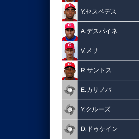
Y.セスペデス
A.デスパイネ
V.メサ
R.サントス
E.カサノバ
Y.クルーズ
D.ドゥケイン