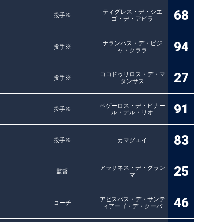
68
ティグレス・デ・シエ
投手※
ゴ・デ・アビラ
94
ナランハス・デ・ビジ
投手※
ャ・クララ
27
ココドゥリロス・デ・マ
投手※
タンサス
91
ベゲーロス・デ・ピナー
投手※
ル・デル・リオ
83
投手※
カマグエイ
25
アラサネス・デ・グラン
監督
マ
46
アビスパス・デ・サンテ
コーチ
ィアーゴ・デ・クーバ