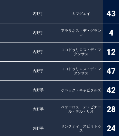
43
内野手
カマグエイ
4
アラサネス・デ・グラン
内野手
マ
12
ココドゥリロス・デ・マ
内野手
タンサス
47
ココドゥリロス・デ・マ
内野手
タンサス
42
内野手
ケベック・キャピタルズ
28
ベゲーロス・デ・ピナー
内野手
ル・デル・リオ
24
サンクティ・スピリトゥ
外野手
ス