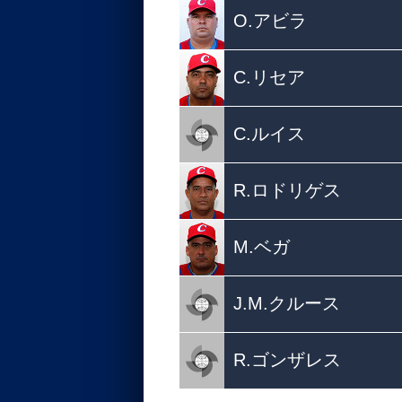
O.アビラ
C.リセア
C.ルイス
R.ロドリゲス
M.ベガ
J.M.クルース
R.ゴンザレス