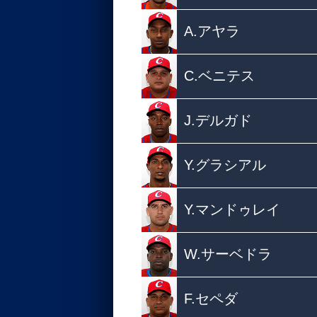
A.アヤラ
C.ベニテス
J.デルガド
Y.グラシアル
Y.マンドゥレイ
W.サーベドラ
F.セペダ