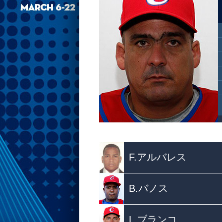
F.アルバレス
B.バノス
L.ブランコ