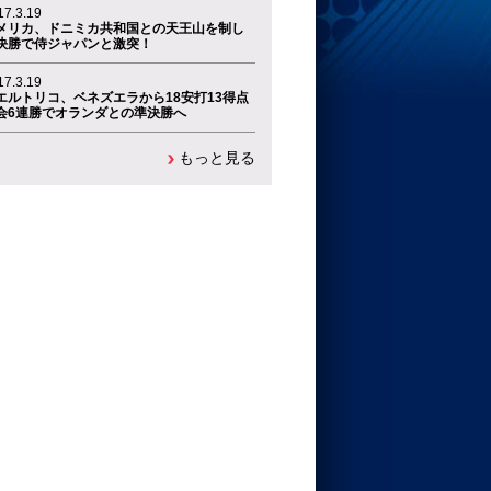
17.3.19
メリカ、ドニミカ共和国との天王山を制し
決勝で侍ジャパンと激突！
17.3.19
エルトリコ、ベネズエラから18安打13得点
会6連勝でオランダとの準決勝へ
もっと見る