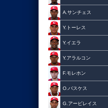
A.サンチェス
Y.トーレス
Y.イエラ
Y.アラルコン
F.モレホン
O.バスケス
G.アービレイス