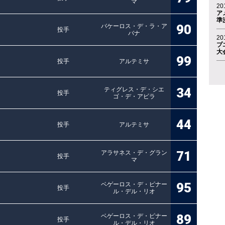
マ
20
ア
準
90
バケーロス・デ・ラ・ア
投手
バナ
20
プ
大
99
投手
アルテミサ
34
ティグレス・デ・シエ
投手
ゴ・デ・アビラ
44
投手
アルテミサ
71
アラサネス・デ・グラン
投手
マ
95
ベゲーロス・デ・ピナー
投手
ル・デル・リオ
89
ベゲーロス・デ・ピナー
投手
ル・デル・リオ