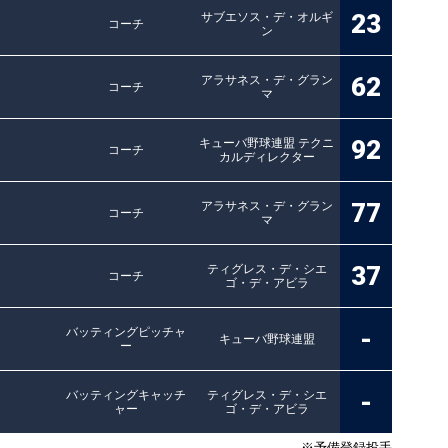
23
サブエソス・デ・オルギ
コーチ
ン
62
アラサネス・デ・グラン
コーチ
マ
92
キューバ野球連盟 テクニ
コーチ
カルディレクター
77
アラサネス・デ・グラン
コーチ
マ
37
ティグレス・デ・シエ
コーチ
ゴ・デ・アビラ
-
バッティングピッチャ
キューバ野球連盟
ー
-
バッティングキャッチ
ティグレス・デ・シエ
ャー
ゴ・デ・アビラ
※予備登録投手