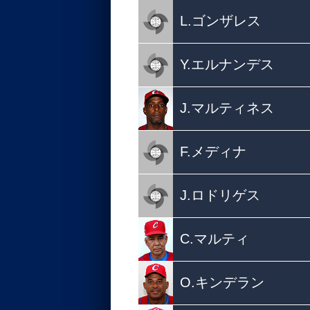
L.ゴンザレス
Y.エルナンデス
J.マルティネス
F.メディナ
J.ロドリゲス
C.マルティ
O.キンデラン