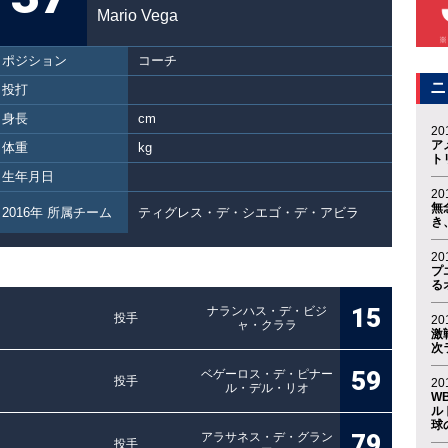
Mario Vega
ポジション
コーチ
ニ
投打
身長
cm
20
ア
体重
kg
ト
生年月日
20
無
2016年 所属チーム
ティグレス・デ・シエゴ・デ・アビラ
き
20
プ
る
15
ナランハス・デ・ビジ
投手
20
ャ・クララ
激
次
59
ベゲーロス・デ・ピナー
投手
20
ル・デル・リオ
W
ル
球
79
アラサネス・デ・グラン
投手