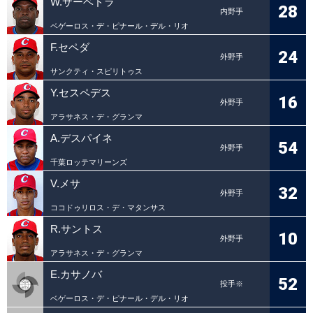
W.サーベドラ
28
内野手
ベゲーロス・デ・ピナール・デル・リオ
F.セペダ
24
外野手
サンクティ・スピリトゥス
Y.セスペデス
16
外野手
アラサネス・デ・グランマ
A.デスパイネ
54
外野手
千葉ロッテマリーンズ
V.メサ
32
外野手
ココドゥリロス・デ・マタンサス
R.サントス
10
外野手
アラサネス・デ・グランマ
E.カサノバ
52
投手※
ベゲーロス・デ・ピナール・デル・リオ