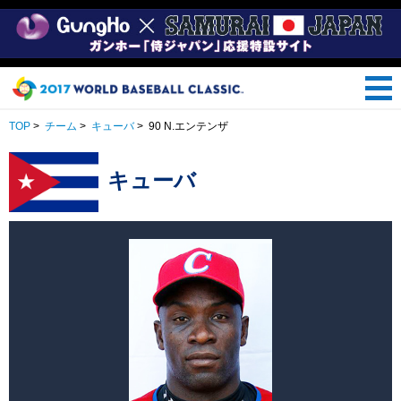
TOP
>
チーム
>
キューバ
>
90 N.エンテンザ
キューバ