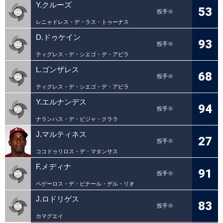
Y.クルーズ
53
投手※
レニャドレス・デ・ラス・トゥーナス
D.ドゥケイン
93
投手※
ティグレス・デ・シエゴ・デ・アビラ
L.ゴンザレス
68
投手※
ティグレス・デ・シエゴ・デ・アビラ
Y.エルナンデス
94
投手※
ナランハス・デ・ビジャ・クララ
J.マルティネス
27
投手※
ココドゥリロス・デ・マタンサス
F.メディナ
91
投手※
ベゲーロス・デ・ピナール・デル・リオ
J.ロドリゲス
83
投手※
カマグエイ