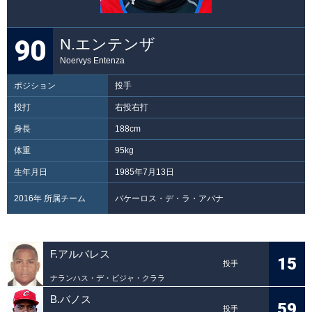
90
N.エンテンザ
Noervys Entenza
ポジション
投手
投打
右投右打
身長
188cm
体重
95kg
生年月日
1985年7月13日
2016年 所属チーム
バケーロス・デ・ラ・アバナ
F.アルバレス
15
投手
ナランハス・デ・ビジャ・クララ
B.バノス
59
投手