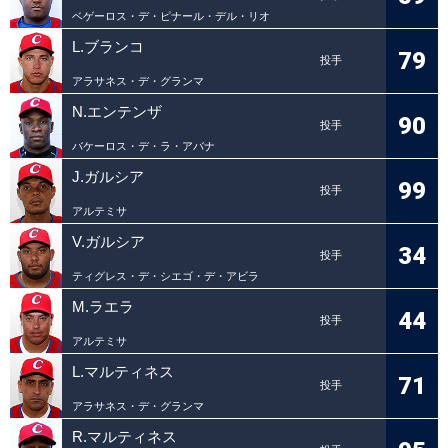
ベゲーロス・デ・ピナール・デル・リオ
L.ブランコ
79
投手
アラサネス・デ・グランマ
N.エンテンザ
90
投手
バケーロス・デ・ラ・アバナ
J.ガルシア
99
投手
アルテミサ
V.ガルシア
34
投手
ティグレス・デ・シエゴ・デ・アビラ
M.ラエラ
44
投手
アルテミサ
L.マルティネス
71
投手
アラサネス・デ・グランマ
R.マルティネス