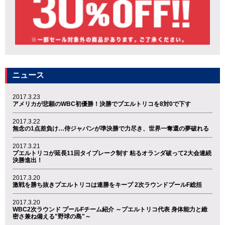
ニュース
2017.3.23
アメリカが悲願のWBC初優勝！決勝でプエルトリコを8対0で下す
2017.3.22
無念の1点差負け…侍ジャパンが準決勝で力尽き、世界一奪還の夢破れる
2017.3.21
プエルトリコが延長11回タイブレーク制す 粘るオランダ破って2大会連続
決勝進出！
2017.3.20
激戦を勝ち抜きプエルトリコは連勝をキープ 2次ラウンドプールF総括
2017.3.20
WBC2次ラウンド プールFチーム紹介 ～プエルトリコ代表 身体能力と緻
密さ兼ね備える"野球の島"～