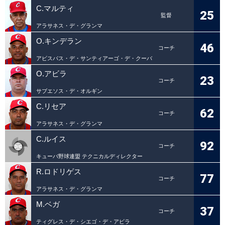
C.マルティ
25
監督
アラサネス・デ・グランマ
O.キンデラン
46
コーチ
アビスパス・デ・サンティアーゴ・デ・クーバ
O.アビラ
23
コーチ
サブエソス・デ・オルギン
C.リセア
62
コーチ
アラサネス・デ・グランマ
C.ルイス
92
コーチ
キューバ野球連盟 テクニカルディレクター
R.ロドリゲス
77
コーチ
アラサネス・デ・グランマ
M.ベガ
37
コーチ
ティグレス・デ・シエゴ・デ・アビラ