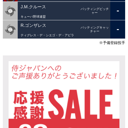
J.M.クルース
-
バッティングピッチ
ャー
キューバ野球連盟
R.ゴンザレス
-
バッティングキャッ
チャー
ティグレス・デ・シエゴ・デ・アビラ
※予備登録投手