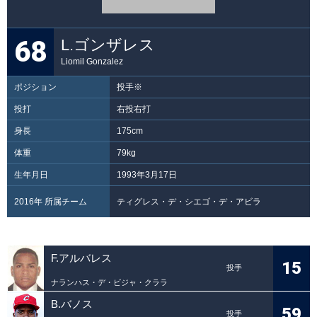
68
L.ゴンザレス
Liomil Gonzalez
ポジション
投手※
投打
右投右打
身長
175cm
体重
79kg
生年月日
1993年3月17日
2016年 所属チーム
ティグレス・デ・シエゴ・デ・アビラ
F.アルバレス
15
投手
ナランハス・デ・ビジャ・クララ
B.バノス
59
投手