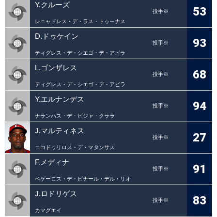
Y.クルーズ
53
投手※
レニャドレス・デ・ラス・トゥーナス
D.ドゥケイン
93
投手※
ティグレス・デ・シエゴ・デ・アビラ
L.ゴンザレス
68
投手※
ティグレス・デ・シエゴ・デ・アビラ
Y.エルナンデス
94
投手※
ナランハス・デ・ビジャ・クララ
J.マルティネス
27
投手※
ココドゥリロス・デ・マタンサス
F.メディナ
91
投手※
ベゲーロス・デ・ピナール・デル・リオ
J.ロドリゲス
83
投手※
カマグエイ