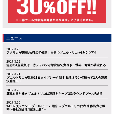
ニュース
2017.3.23
アメリカが悲願のWBC初優勝！決勝でプエルトリコを8対0で下す
2017.3.22
無念の1点差負け…侍ジャパンが準決勝で力尽き、世界一奪還の夢破れる
2017.3.21
プエルトリコが延長11回タイブレーク制す 粘るオランダ破って2大会連続
決勝進出！
2017.3.20
激戦を勝ち抜きプエルトリコは連勝をキープ 2次ラウンドプールF総括
2017.3.20
WBC2次ラウンド プールFチーム紹介 ～プエルトリコ代表 身体能力と緻
密さ兼ね備える"野球の島"～