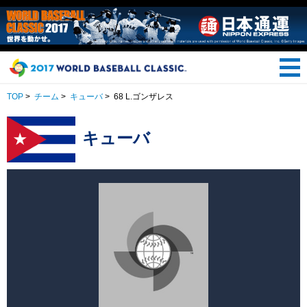
TOP
>
チーム
>
キューバ
>
68 L.ゴンザレス
キューバ