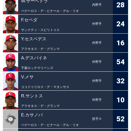
W.サーベドラ
28
内野手
ベゲーロス・デ・ピナール・デル・リオ
F.セペダ
24
外野手
サンクティ・スピリトゥス
Y.セスペデス
16
外野手
アラサネス・デ・グランマ
A.デスパイネ
54
外野手
千葉ロッテマリーンズ
V.メサ
32
外野手
ココドゥリロス・デ・マタンサス
R.サントス
10
外野手
アラサネス・デ・グランマ
E.カサノバ
52
投手※
ベゲーロス・デ・ピナール・デル・リオ