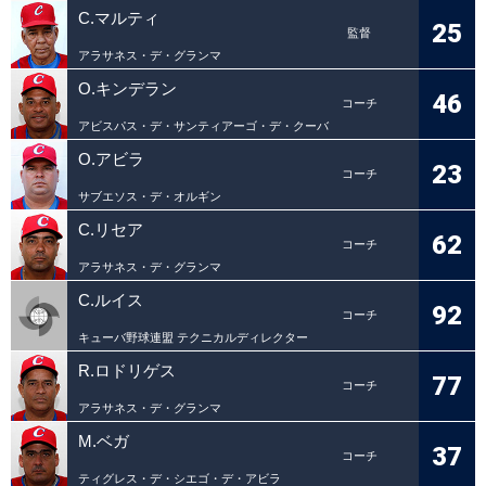
C.マルティ
25
監督
アラサネス・デ・グランマ
O.キンデラン
46
コーチ
アビスパス・デ・サンティアーゴ・デ・クーバ
O.アビラ
23
コーチ
サブエソス・デ・オルギン
C.リセア
62
コーチ
アラサネス・デ・グランマ
C.ルイス
92
コーチ
キューバ野球連盟 テクニカルディレクター
R.ロドリゲス
77
コーチ
アラサネス・デ・グランマ
M.ベガ
37
コーチ
ティグレス・デ・シエゴ・デ・アビラ