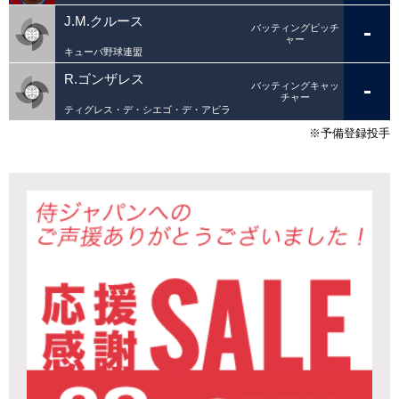
J.M.クルース
-
バッティングピッチ
ャー
キューバ野球連盟
R.ゴンザレス
-
バッティングキャッ
チャー
ティグレス・デ・シエゴ・デ・アビラ
※予備登録投手