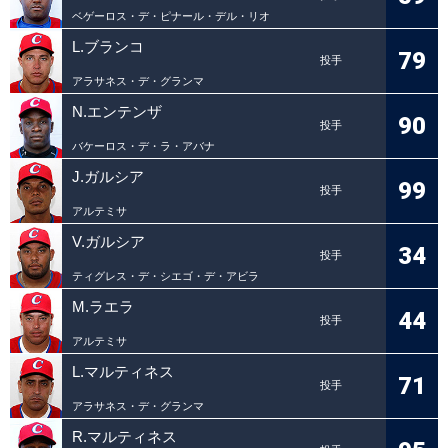
ベゲーロス・デ・ピナール・デル・リオ
L.ブランコ
79
投手
アラサネス・デ・グランマ
N.エンテンザ
90
投手
バケーロス・デ・ラ・アバナ
J.ガルシア
99
投手
アルテミサ
V.ガルシア
34
投手
ティグレス・デ・シエゴ・デ・アビラ
M.ラエラ
44
投手
アルテミサ
L.マルティネス
71
投手
アラサネス・デ・グランマ
R.マルティネス