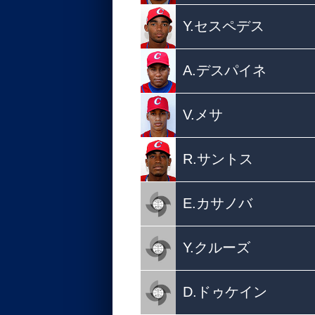
Y.セスペデス
A.デスパイネ
V.メサ
R.サントス
E.カサノバ
Y.クルーズ
D.ドゥケイン