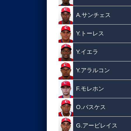
A.サンチェス
Y.トーレス
Y.イエラ
Y.アラルコン
F.モレホン
O.バスケス
G.アービレイス