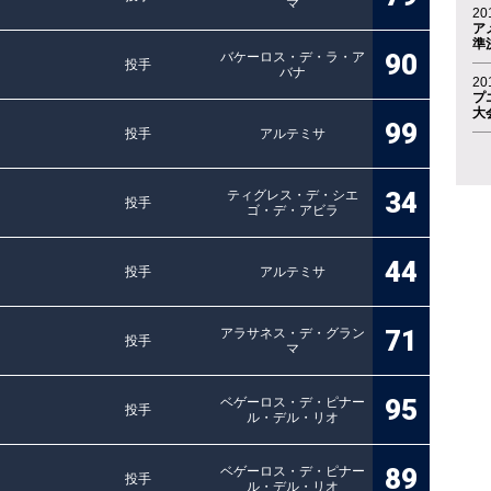
マ
20
ア
準
90
バケーロス・デ・ラ・ア
投手
バナ
20
プ
大
99
投手
アルテミサ
34
ティグレス・デ・シエ
投手
ゴ・デ・アビラ
44
投手
アルテミサ
71
アラサネス・デ・グラン
投手
マ
95
ベゲーロス・デ・ピナー
投手
ル・デル・リオ
89
ベゲーロス・デ・ピナー
投手
ル・デル・リオ