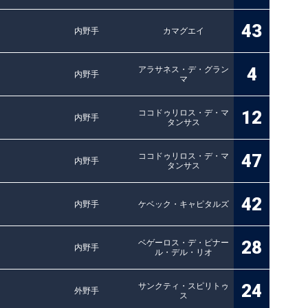
43
内野手
カマグエイ
4
アラサネス・デ・グラン
内野手
マ
12
ココドゥリロス・デ・マ
内野手
タンサス
47
ココドゥリロス・デ・マ
内野手
タンサス
42
内野手
ケベック・キャピタルズ
28
ベゲーロス・デ・ピナー
内野手
ル・デル・リオ
24
サンクティ・スピリトゥ
外野手
ス