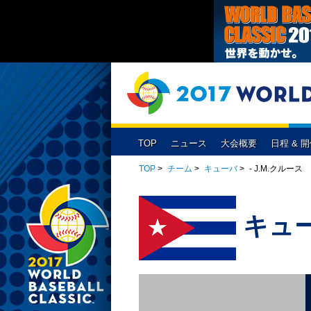
TOP
ニュース
大会概要
日程 & 
大会出場チーム
放送予定
侍ジャパンスケジュール
1次ラウンド
開催概要
チケット
チャイニーズ・タ
2次ラウン
1次ラウンド
（東京ドーム）
プールA
プールB
TOP
>
チーム
>
キューバ
>
- J.M.クルース
キューバ
日本
カ
決勝ラウンド
プエルトリコ
ベネズエラ
予選試合結果
キュ
予選1組
予選2組