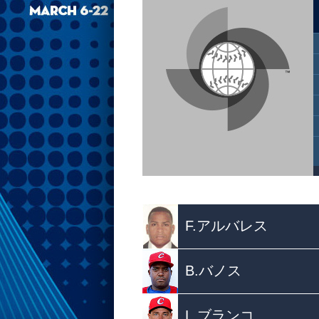
F.アルバレス
B.バノス
L.ブランコ