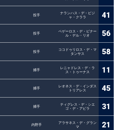
41
ナランハス・デ・ビジ
投手
ャ・クララ
56
ベゲーロス・デ・ピナー
投手
ル・デル・リオ
58
ココドゥリロス・デ・マ
投手
タンサス
11
レニャドレス・デ・ラ
捕手
ス・トゥーナス
45
レオネス・デ・インダス
捕手
トリアレス
31
ティグレス・デ・シエ
捕手
ゴ・デ・アビラ
21
アラサネス・デ・グラン
内野手
マ