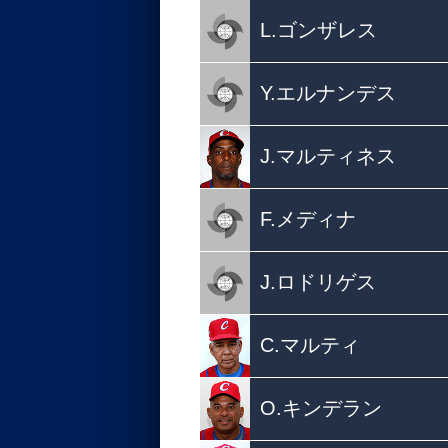
L.ゴンザレス
Y.エルナンデス
J.マルティネス
F.メディナ
J.ロドリゲス
C.マルティ
O.キンデラン