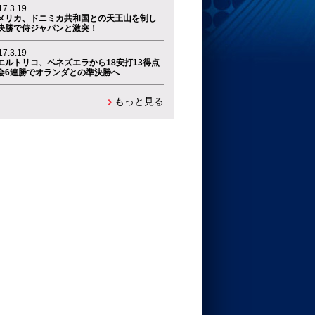
17.3.19
メリカ、ドニミカ共和国との天王山を制し
決勝で侍ジャパンと激突！
17.3.19
エルトリコ、ベネズエラから18安打13得点
会6連勝でオランダとの準決勝へ
もっと見る