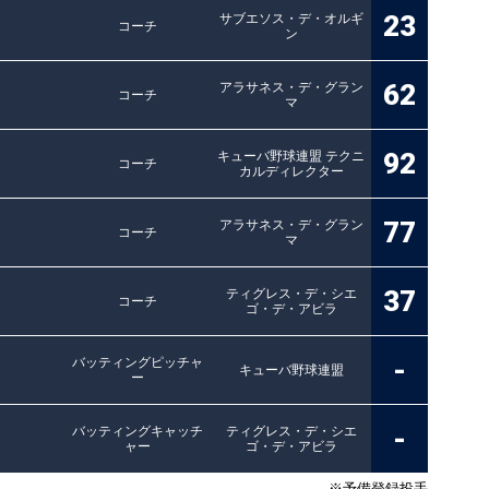
23
サブエソス・デ・オルギ
コーチ
ン
62
アラサネス・デ・グラン
コーチ
マ
92
キューバ野球連盟 テクニ
コーチ
カルディレクター
77
アラサネス・デ・グラン
コーチ
マ
37
ティグレス・デ・シエ
コーチ
ゴ・デ・アビラ
-
バッティングピッチャ
キューバ野球連盟
ー
-
バッティングキャッチ
ティグレス・デ・シエ
ャー
ゴ・デ・アビラ
※予備登録投手