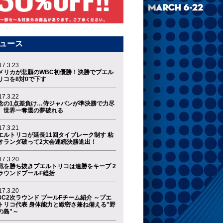
ュース
17.3.23
メリカが悲願のWBC初優勝！決勝でプエル
リコを8対0で下す
17.3.22
念の1点差負け…侍ジャパンが準決勝で力尽
、世界一奪還の夢破れる
17.3.21
エルトリコが延長11回タイブレーク制す 粘
オランダ破って2大会連続決勝進出！
17.3.20
戦を勝ち抜きプエルトリコは連勝をキープ 2
ラウンドプールF総括
17.3.20
BC2次ラウンド プールFチーム紹介 ～プエ
トリコ代表 身体能力と緻密さ兼ね備える"野
の島"～