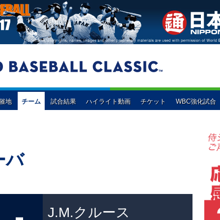
開催地
チーム
試合結果
ハイライト動画
チケット
WBC強化試合
イペイ
ド
イスラエル
WBC強化試合
韓国
オランダ
オ
2次ラウンド
プールC
（東京ドーム）
プールD
（京セラドーム大阪）
プールE
プールF
ナダ
コロンビア
ドミニカ共和国
アメリカ
ーバ
予選3組
予選4組
-
J.M.クルース