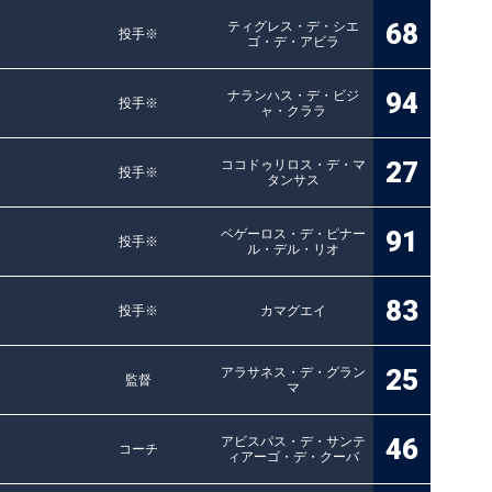
68
ティグレス・デ・シエ
投手※
ゴ・デ・アビラ
94
ナランハス・デ・ビジ
投手※
ャ・クララ
27
ココドゥリロス・デ・マ
投手※
タンサス
91
ベゲーロス・デ・ピナー
投手※
ル・デル・リオ
83
投手※
カマグエイ
25
アラサネス・デ・グラン
監督
マ
46
アビスパス・デ・サンテ
コーチ
ィアーゴ・デ・クーバ