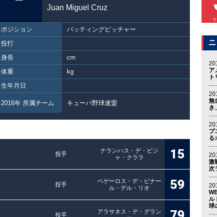
Juan Miguel Cruz
ポジション
バッティングピッチャー
ニ
投打
身長
cm
20
ア
体重
kg
ト
生年月日
20
無
2016年 所属チーム
キューバ野球連盟
き
20
プ
る
15
ナランハス・デ・ビジ
投手
20
ャ・クララ
激
次
59
ベゲーロス・デ・ピナー
投手
20
ル・デル・リオ
W
ル
球
79
アラサネス・デ・グラン
投手