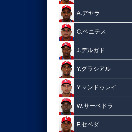
A.アヤラ
C.ベニテス
J.デルガド
Y.グラシアル
Y.マンドゥレイ
W.サーベドラ
F.セペダ