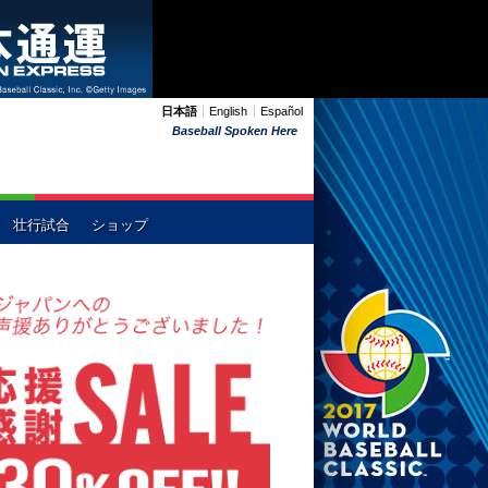
日本語
English
Español
Baseball Spoken Here
壮行試合
ショップ
ーストラリア
中国
イタリア
メキシコ