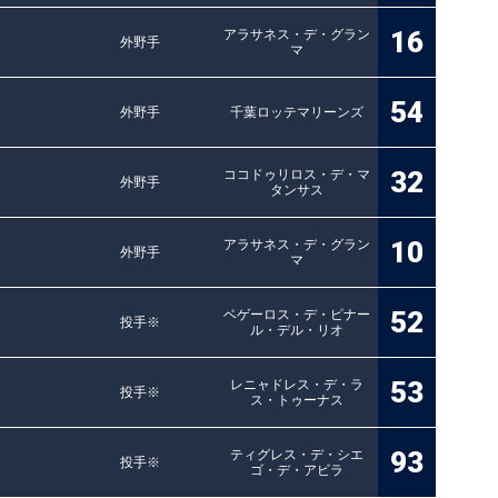
16
アラサネス・デ・グラン
外野手
マ
54
外野手
千葉ロッテマリーンズ
32
ココドゥリロス・デ・マ
外野手
タンサス
10
アラサネス・デ・グラン
外野手
マ
52
ベゲーロス・デ・ピナー
投手※
ル・デル・リオ
53
レニャドレス・デ・ラ
投手※
ス・トゥーナス
93
ティグレス・デ・シエ
投手※
ゴ・デ・アビラ