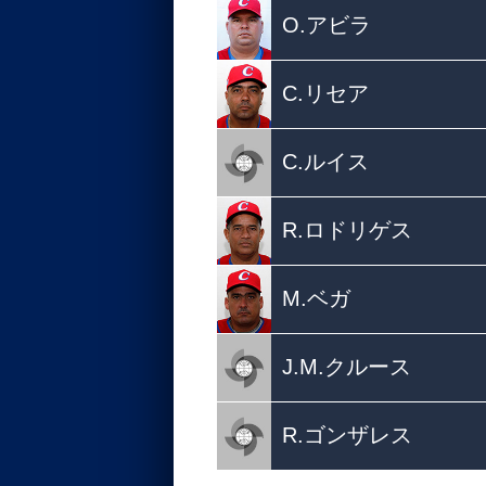
O.アビラ
C.リセア
C.ルイス
R.ロドリゲス
M.ベガ
J.M.クルース
R.ゴンザレス