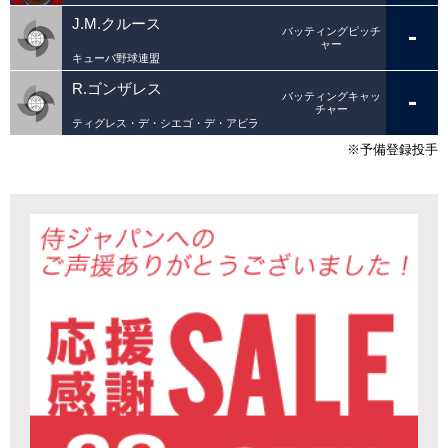
J.M.クルース
-
バッティングピッチ
ャー
キューバ野球連盟
R.ゴンザレス
-
バッティングキャッ
チャー
ティグレス・デ・シエゴ・デ・アビラ
※予備登録投手