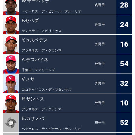
W.サーベドラ
28
内野手
ベゲーロス・デ・ピナール・デル・リオ
F.セペダ
24
外野手
サンクティ・スピリトゥス
Y.セスペデス
16
外野手
アラサネス・デ・グランマ
A.デスパイネ
54
外野手
千葉ロッテマリーンズ
V.メサ
32
外野手
ココドゥリロス・デ・マタンサス
R.サントス
10
外野手
アラサネス・デ・グランマ
E.カサノバ
52
投手※
ベゲーロス・デ・ピナール・デル・リオ