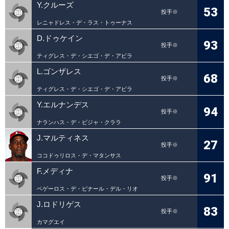
Y.クルーズ
53
投手※
レニャドレス・デ・ラス・トゥーナス
D.ドゥケイン
93
投手※
ティグレス・デ・シエゴ・デ・アビラ
L.ゴンザレス
68
投手※
ティグレス・デ・シエゴ・デ・アビラ
Y.エルナンデス
94
投手※
ナランハス・デ・ビジャ・クララ
J.マルティネス
27
投手※
ココドゥリロス・デ・マタンサス
F.メディナ
91
投手※
ベゲーロス・デ・ピナール・デル・リオ
J.ロドリゲス
83
投手※
カマグエイ