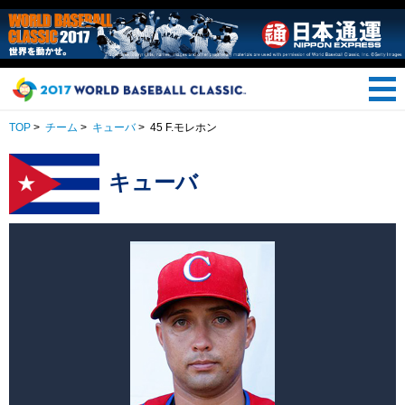
TOP
>
チーム
>
キューバ
>
45 F.モレホン
キューバ