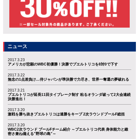
ニュース
2017.3.23
アメリカが悲願のWBC初優勝！決勝でプエルトリコを8対0で下す
2017.3.22
無念の1点差負け…侍ジャパンが準決勝で力尽き、世界一奪還の夢破れる
2017.3.21
プエルトリコが延長11回タイブレーク制す 粘るオランダ破って2大会連続
決勝進出！
2017.3.20
激戦を勝ち抜きプエルトリコは連勝をキープ 2次ラウンドプールF総括
2017.3.20
WBC2次ラウンド プールFチーム紹介 ～プエルトリコ代表 身体能力と緻
密さ兼ね備える"野球の島"～