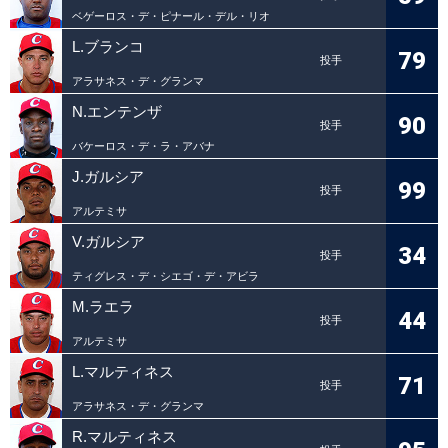
ベゲーロス・デ・ピナール・デル・リオ
L.ブランコ
79
投手
アラサネス・デ・グランマ
N.エンテンザ
90
投手
バケーロス・デ・ラ・アバナ
J.ガルシア
99
投手
アルテミサ
V.ガルシア
34
投手
ティグレス・デ・シエゴ・デ・アビラ
M.ラエラ
44
投手
アルテミサ
L.マルティネス
71
投手
アラサネス・デ・グランマ
R.マルティネス