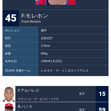
45
F.モレホン
Frank Morejon
ポジション
捕手
投打
右投右打
身長
178cm
体重
90kg
生年月日
1986年1月25日
2016年 所属チーム
レオネス・デ・インダストリアレス
F.アルバレス
15
投手
ナランハス・デ・ビジャ・クララ
B.バノス
59
投手