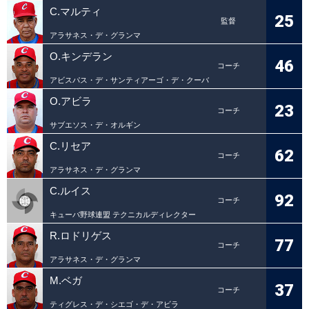
C.マルティ
25
監督
アラサネス・デ・グランマ
O.キンデラン
46
コーチ
アビスパス・デ・サンティアーゴ・デ・クーバ
O.アビラ
23
コーチ
サブエソス・デ・オルギン
C.リセア
62
コーチ
アラサネス・デ・グランマ
C.ルイス
92
コーチ
キューバ野球連盟 テクニカルディレクター
R.ロドリゲス
77
コーチ
アラサネス・デ・グランマ
M.ベガ
37
コーチ
ティグレス・デ・シエゴ・デ・アビラ